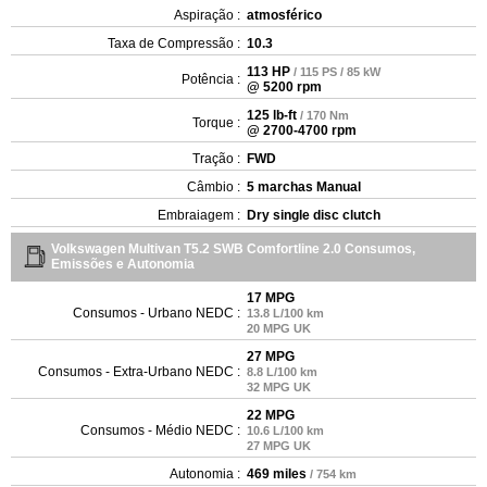
Aspiração :
atmosférico
Taxa de Compressão :
10.3
113 HP
/ 115 PS / 85 kW
Potência :
@ 5200 rpm
125 lb-ft
/ 170 Nm
Torque :
@ 2700-4700 rpm
Tração :
FWD
Câmbio :
5 marchas Manual
Embraiagem :
Dry single disc clutch
Volkswagen Multivan T5.2 SWB Comfortline 2.0 Consumos,
Emissões e Autonomia
17 MPG
Consumos - Urbano NEDC :
13.8 L/100 km
20 MPG UK
27 MPG
Consumos - Extra-Urbano NEDC :
8.8 L/100 km
32 MPG UK
22 MPG
Consumos - Médio NEDC :
10.6 L/100 km
27 MPG UK
Autonomia :
469 miles
/ 754 km