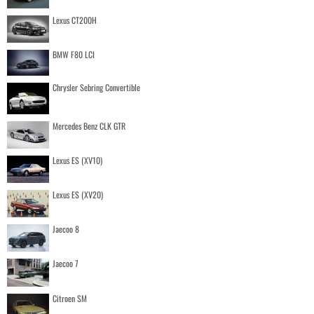
Lexus CT200H
BMW F80 LCI
Chrysler Sebring Convertible
Mercedes Benz CLK GTR
Lexus ES (XV10)
Lexus ES (XV20)
Jaecoo 8
Jaecoo 7
Citroen SM