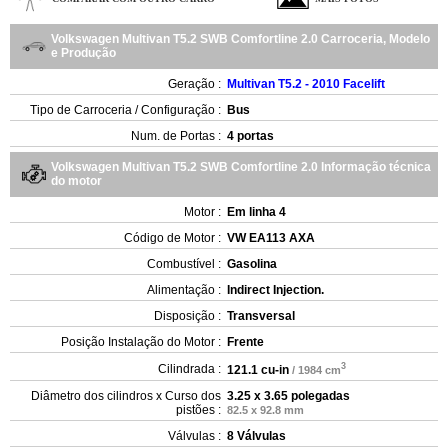
Volkswagen Multivan T5.2 SWB Comfortline 2.0 Carroceria, Modelo
e Produção
Geração :
Multivan T5.2 - 2010 Facelift
Tipo de Carroceria / Configuração :
Bus
Num. de Portas :
4 portas
Volkswagen Multivan T5.2 SWB Comfortline 2.0 Informação técnica
do motor
Motor :
Em linha 4
Código de Motor :
VW EA113 AXA
Combustível :
Gasolina
Alimentação :
Indirect Injection.
Disposição :
Transversal
Posição Instalação do Motor :
Frente
3
Cilindrada :
121.1 cu-in
/ 1984 cm
Diâmetro dos cilindros x Curso dos
3.25 x 3.65 polegadas
pistões :
82.5 x 92.8 mm
Válvulas :
8 Válvulas