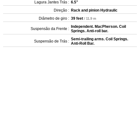
Lagura Jantes Trás :
6.5"
Direção :
Rack and pinion Hydraulic
Diâmetro de giro :
39 feet
/ 11.9 m
Independent. MacPherson. Coil
Suspensão da Frente :
Springs. Anti-roll bar.
Semi-trailing arms. Coil Springs.
Suspensão de Trás :
Anti-Roll Bar.