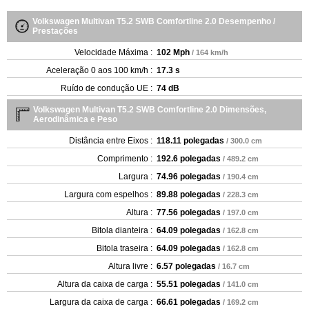
Volkswagen Multivan T5.2 SWB Comfortline 2.0 Desempenho /
Prestações
Velocidade Máxima :
102 Mph
/ 164 km/h
Aceleração 0 aos 100 km/h :
17.3 s
Ruído de condução UE :
74 dB
Volkswagen Multivan T5.2 SWB Comfortline 2.0 Dimensões,
Aerodinâmica e Peso
Distância entre Eixos :
118.11 polegadas
/ 300.0 cm
Comprimento :
192.6 polegadas
/ 489.2 cm
Largura :
74.96 polegadas
/ 190.4 cm
Largura com espelhos :
89.88 polegadas
/ 228.3 cm
Altura :
77.56 polegadas
/ 197.0 cm
Bitola dianteira :
64.09 polegadas
/ 162.8 cm
Bitola traseira :
64.09 polegadas
/ 162.8 cm
Altura livre :
6.57 polegadas
/ 16.7 cm
Altura da caixa de carga :
55.51 polegadas
/ 141.0 cm
Largura da caixa de carga :
66.61 polegadas
/ 169.2 cm