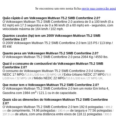
Se encontrou um erro nesta ficha
envie sua correcção aqui
Quão rápido é um Volkswagen Multivan T5.2 SWB Comfortline 2.0?
O Volkswagen Multivan T5.2 SWB Comfortline 2.0 acelera de 0 a 100 km/h (0 a
62 mph) em 17.3 segundos e de 0 a 96 km/h (0 a 60 mph) em - segundos, com
velocidade máxima de 164 km/h / 102 mph.
Quantos cavalos (hp) tem um 2009 Volkswagen Multivan T5.2 SWB
Comfortline 2.0?
O 2009 Volkswagen Multivan T5.2 SWB Comfortline 2.0 tem 115 PS / 113 bhp /
85 kW.
Quanto pesa um Volkswagen Multivan T5.2 SWB Comfortline 2.0?
O Volkswagen Multivan T5.2 SWB Comfortline 2.0 pesa 2064 Kg / 4550 lbs.
Qual é o consumo de combustível do Volkswagen Multivan T5.2 SWB
Comfortline 2.0?
O consumo do Volkswagen Multivan T5.2 SWB Comfortline 2.0 é Urbano
NEDC
17 MPG /
/ Extra-Urbano NEDC
27 MPG /
13.8 L/100 km / 20 MPG UK
8.8
/ Médio NEDC
22 MPG /
.
L/100 km / 32 MPG UK
10.6 L/100 km / 27 MPG UK
Que motor tem o Volkswagen Multivan T5.2 SWB Comfortline 2.0?
O Volkswagen Multivan T5.2 SWB Comfortline 2.0 tem um motor Em linha 4,
3
Gasolina com 1984 cm
/ 121.1 cu-in de capacidade.
Quais são as dimensões do Volkswagen Multivan T5.2 SWB Comfortline
2.0?
O Volkswagen Multivan T5.2 SWB Comfortline 2.0 tem
192.6 polegadas
/ 489.2
de comprimento,
74.96 polegadas
de largura e
77.56 polegadas
cm
/ 190.4 cm
/
de altura, com uma distância entre eixos de
118.11 polegadas
197.0 cm
/ 300.0