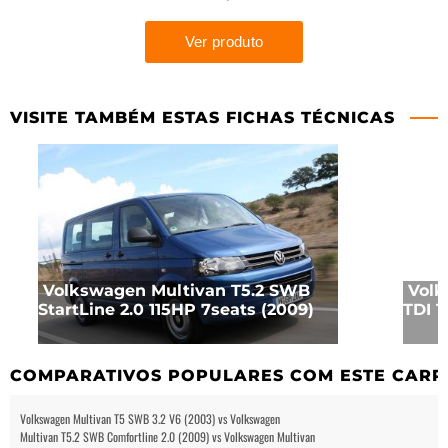
VISITE TAMBÉM ESTAS FICHAS TÉCNICAS
Volkswagen Multivan T5.2 SWB
Volk
StartLine 2.0 115HP 7seats (2009)
TDI 1
COMPARATIVOS POPULARES COM ESTE CARR
Volkswagen Multivan T5 SWB 3.2 V6 (2003) vs Volkswagen
Multivan T5.2 SWB Comfortline 2.0 (2009) vs Volkswagen Multivan