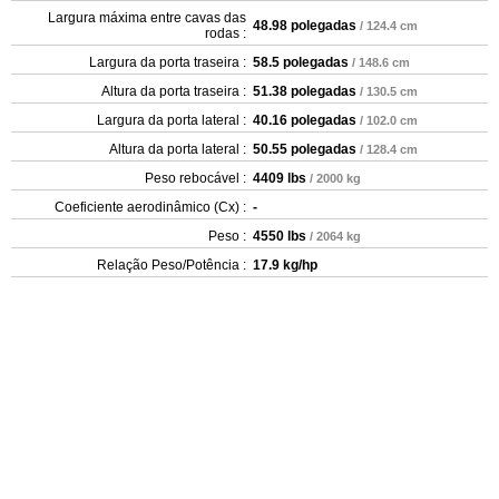
Largura máxima entre cavas das
48.98 polegadas
/ 124.4 cm
rodas :
Largura da porta traseira :
58.5 polegadas
/ 148.6 cm
Altura da porta traseira :
51.38 polegadas
/ 130.5 cm
Largura da porta lateral :
40.16 polegadas
/ 102.0 cm
Altura da porta lateral :
50.55 polegadas
/ 128.4 cm
Peso rebocável :
4409 lbs
/ 2000 kg
Coeficiente aerodinâmico (Cx) :
-
Peso :
4550 lbs
/ 2064 kg
Relação Peso/Potência :
17.9 kg/hp