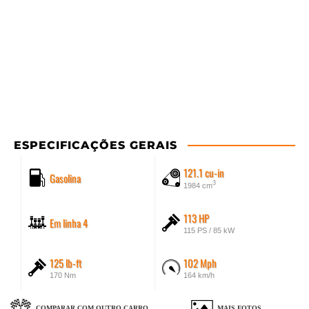
ESPECIFICAÇÕES GERAIS
121.1 cu-in
Gasolina
3
1984 cm
113 HP
Em linha 4
115 PS / 85 kW
125 lb-ft
102 Mph
170 Nm
164 km/h
COMPARAR COM OUTRO CARRO
MAIS FOTOS