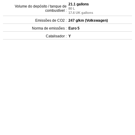
21.1 gallons
Volume do depósito / tanque de
80 L
combustível :
17.6 UK gallons
Emissões de CO2 :
247 g/km (Volkswagen)
Norma de emissões :
Euro 5
Catalisador :
Y