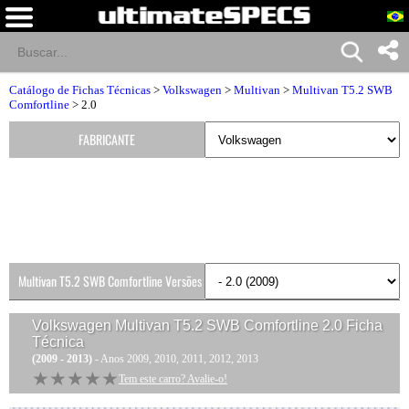
Catálogo de Fichas Técnicas
>
Volkswagen
>
Multivan
>
Multivan T5.2 SWB
Comfortline
> 2.0
FABRICANTE
Multivan T5.2 SWB Comfortline Versões
Volkswagen Multivan T5.2 SWB Comfortline 2.0
Ficha
Técnica
(2009 - 2013)
- Anos 2009, 2010, 2011, 2012, 2013
★★★★★
★★★★★
Tem este carro? Avalie-o!