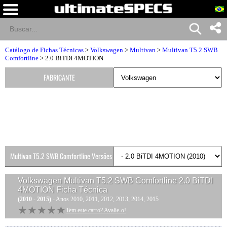
Catálogo de Fichas Técnicas
>
Volkswagen
>
Multivan
>
Multivan T5.2 SWB
Comfortline
> 2.0 BiTDI 4MOTION
FABRICANTE
Multivan T5.2 SWB Comfortline Versões
Volkswagen Multivan T5.2 SWB Comfortline 2.0 BiTDI
4MOTION
Ficha Técnica
(2010 - 2015)
- Anos 2010, 2011, 2012, 2013, 2014, 2015
★★★★★
★★★★★
Tem este carro? Avalie-o!