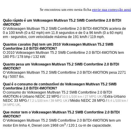
Se encontrou um erro nesta ficha
envie sua correcção aqui
Quão rápido é um Volkswagen Multivan T5.2 SWB Comfortline 2.0 BiTDI
4MOTION?
O Volkswagen Multivan T5.2 SWB Comfortline 2.0 BiTDI 4MOTION acelera de
0 a 100 km/h (0 a 62 mph) em 11.8 segundos e de 0 a 96 km/h (0 a 60 mph)
em - segundos, com velocidade máxima de 191 km/h / 119 mph.
Quantos cavalos (hp) tem um 2010 Volkswagen Multivan T5.2 SWB
Comfortline 2.0 BiTDI 4MOTION?
O 2010 Volkswagen Multivan T5.2 SWB Comfortline 2.0 BiTDI 4MOTION tem
180 PS / 178 bhp / 132 kW.
Quanto pesa um Volkswagen Multivan T5.2 SWB Comfortline 2.0 BiTDI
4MOTION?
O Volkswagen Multivan T5.2 SWB Comfortline 2.0 BiTDI 4MOTION pesa 2271
Kg / 5007 lbs.
Qual é o consumo de combustível do Volkswagen Multivan T5.2 SWB
Comfortline 2.0 BiTDI 4MOTION?
O consumo do Volkswagen Multivan T5.2 SWB Comfortline 2.0 BiTDI
4MOTION é Urbano NEDC
22 MPG /
/ Extra-Urbano
10.5 L/100 km / 27 MPG UK
NEDC
33 MPG /
/ Médio NEDC
28 MPG /
7.2 L/100 km / 39 MPG UK
8.4 L/100 km /
.
34 MPG UK
Que motor tem o Volkswagen Multivan T5.2 SWB Comfortline 2.0 BiTDI
4MOTION?
O Volkswagen Multivan T5.2 SWB Comfortline 2.0 BiTDI 4MOTION tem um
3
motor Em linha 4, Diesel com 1968 cm
/ 120.1 cu-in de capacidade.