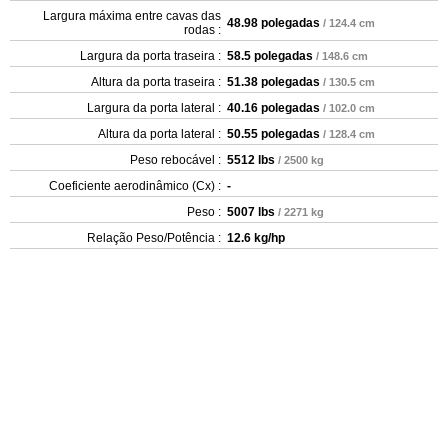
Largura máxima entre cavas das
48.98 polegadas
/ 124.4 cm
rodas :
Largura da porta traseira :
58.5 polegadas
/ 148.6 cm
Altura da porta traseira :
51.38 polegadas
/ 130.5 cm
Largura da porta lateral :
40.16 polegadas
/ 102.0 cm
Altura da porta lateral :
50.55 polegadas
/ 128.4 cm
Peso rebocável :
5512 lbs
/ 2500 kg
Coeficiente aerodinâmico (Cx) :
-
Peso :
5007 lbs
/ 2271 kg
Relação Peso/Potência :
12.6 kg/hp