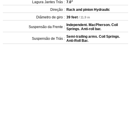
Lagura Jantes Trás :
7.0"
Direção :
Rack and pinion Hydraulic
Diâmetro de giro :
39 feet
/ 11.9 m
Independent. MacPherson. Coil
Suspensão da Frente :
Springs. Anti-roll bar.
Semi-trailing arms. Coil Springs.
Suspensão de Trás :
Anti-Roll Bar.