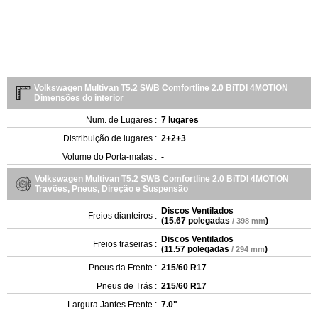
Volkswagen Multivan T5.2 SWB Comfortline 2.0 BiTDI 4MOTION
Dimensões do interior
Num. de Lugares :
7 lugares
Distribuição de lugares :
2+2+3
Volume do Porta-malas :
-
Volkswagen Multivan T5.2 SWB Comfortline 2.0 BiTDI 4MOTION
Travões, Pneus, Direção e Suspensão
Discos Ventilados
Freios dianteiros :
(
15.67 polegadas
)
/ 398 mm
Discos Ventilados
Freios traseiras :
(
11.57 polegadas
)
/ 294 mm
Pneus da Frente :
215/60 R17
Pneus de Trás :
215/60 R17
Largura Jantes Frente :
7.0"