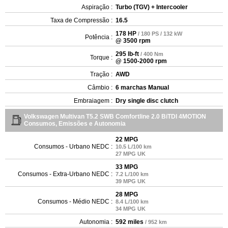
Aspiração :
Turbo (TGV) + Intercooler
Taxa de Compressão :
16.5
178 HP
/ 180 PS / 132 kW
Potência :
@ 3500 rpm
295 lb-ft
/ 400 Nm
Torque :
@ 1500-2000 rpm
Tração :
AWD
Câmbio :
6 marchas Manual
Embraiagem :
Dry single disc clutch
Volkswagen Multivan T5.2 SWB Comfortline 2.0 BiTDI 4MOTION
Consumos, Emissões e Autonomia
22 MPG
Consumos - Urbano NEDC :
10.5 L/100 km
27 MPG UK
33 MPG
Consumos - Extra-Urbano NEDC :
7.2 L/100 km
39 MPG UK
28 MPG
Consumos - Médio NEDC :
8.4 L/100 km
34 MPG UK
Autonomia :
592 miles
/ 952 km