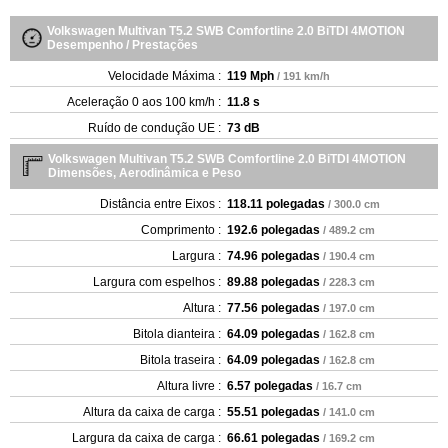
Volkswagen Multivan T5.2 SWB Comfortline 2.0 BiTDI 4MOTION
Desempenho / Prestações
Velocidade Máxima :
119 Mph
/ 191 km/h
Aceleração 0 aos 100 km/h :
11.8 s
Ruído de condução UE :
73 dB
Volkswagen Multivan T5.2 SWB Comfortline 2.0 BiTDI 4MOTION
Dimensões, Aerodinâmica e Peso
Distância entre Eixos :
118.11 polegadas
/ 300.0 cm
Comprimento :
192.6 polegadas
/ 489.2 cm
Largura :
74.96 polegadas
/ 190.4 cm
Largura com espelhos :
89.88 polegadas
/ 228.3 cm
Altura :
77.56 polegadas
/ 197.0 cm
Bitola dianteira :
64.09 polegadas
/ 162.8 cm
Bitola traseira :
64.09 polegadas
/ 162.8 cm
Altura livre :
6.57 polegadas
/ 16.7 cm
Altura da caixa de carga :
55.51 polegadas
/ 141.0 cm
Largura da caixa de carga :
66.61 polegadas
/ 169.2 cm