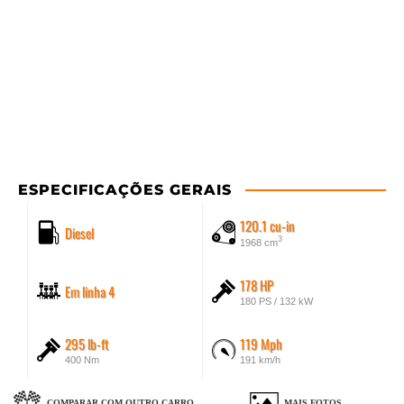
ESPECIFICAÇÕES GERAIS
120.1 cu-in
Diesel
3
1968 cm
178 HP
Em linha 4
180 PS / 132 kW
295 lb-ft
119 Mph
400 Nm
191 km/h
COMPARAR COM OUTRO CARRO
MAIS FOTOS