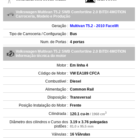
Volkswagen Multivan T5.2 SWB Comfortline 2.0 BiTDI 4MOTION
Carroceria, Modelo e Produção
Geração :
Multivan T5.2 - 2010 Facelift
Tipo de Carroceria / Configuração :
Bus
Num. de Portas :
4 portas
Volkswagen Multivan T5.2 SWB Comfortline 2.0 BiTDI 4MOTION
Informação técnica do motor
Motor :
Em linha 4
Código de Motor :
VW EA189 CFCA
Combustível :
Diesel
Alimentação :
Common Rail
Disposição :
Transversal
Posição Instalação do Motor :
Frente
3
Cilindrada :
120.1 cu-in
/ 1968 cm
Diâmetro dos cilindros x Curso dos
3.19 x 3.76 polegadas
pistões :
81.0 x 95.5 mm
Válvulas :
16 Válvulas