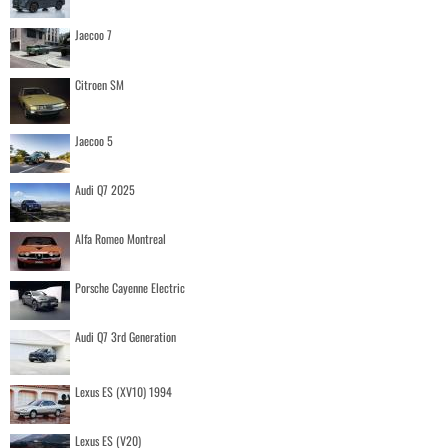
Jaecoo 7
Citroen SM
Jaecoo 5
Audi Q7 2025
Alfa Romeo Montreal
Porsche Cayenne Electric
Audi Q7 3rd Generation
Lexus ES (XV10) 1994
Lexus ES (V20)