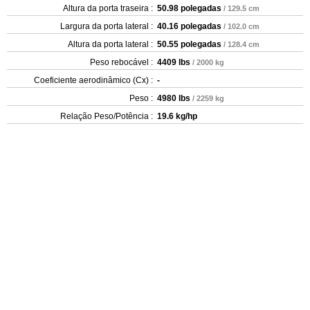
Altura da porta traseira :
50.98 polegadas
/ 129.5 cm
Largura da porta lateral :
40.16 polegadas
/ 102.0 cm
Altura da porta lateral :
50.55 polegadas
/ 128.4 cm
Peso rebocável :
4409 lbs
/ 2000 kg
Coeficiente aerodinâmico (Cx) :
-
Peso :
4980 lbs
/ 2259 kg
Relação Peso/Potência :
19.6 kg/hp