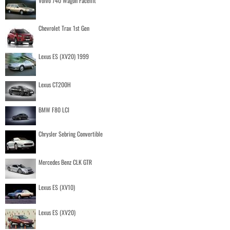
Volvo 740 Wagon Facelift
Chevrolet Trax 1st Gen
Lexus ES (XV20) 1999
Lexus CT200H
BMW F80 LCI
Chrysler Sebring Convertible
Mercedes Benz CLK GTR
Lexus ES (XV10)
Lexus ES (XV20)