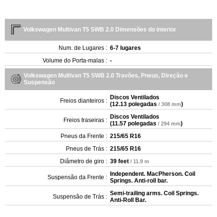
Volkswagen Multivan T5 SWB 2.0 Dimensões do interior
Num. de Lugares :
6-7 lugares
Volume do Porta-malas :
-
Volkswagen Multivan T5 SWB 2.0 Travões, Pneus, Direção e
Suspensão
Discos Ventilados
Freios dianteiros :
(
12.13 polegadas
)
/ 308 mm
Discos Ventilados
Freios traseiras :
(
11.57 polegadas
)
/ 294 mm
Pneus da Frente :
215/65 R16
Pneus de Trás :
215/65 R16
Diâmetro de giro :
39 feet
/ 11.9 m
Independent. MacPherson. Coil
Suspensão da Frente :
Springs. Anti-roll bar.
Semi-trailing arms. Coil Springs.
Suspensão de Trás :
Anti-Roll Bar.