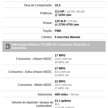
Taxa de Compressão :
10.3
113 HP
/ 115 PS / 85 kW
Potência :
@ 5200 rpm
125 lb-ft
/ 170 Nm
Torque :
@ 2700-4700 rpm
Tração :
FWD
Câmbio :
5 marchas Manual
Volkswagen Multivan T5 SWB 2.0 Consumos, Emissões e
Autonomia
17 MPG
Consumos - Urbano NEDC :
13.8 L/100 km
20 MPG UK
27 MPG
Consumos - Extra-Urbano NEDC :
8.6 L/100 km
33 MPG UK
22 MPG
Consumos - Médio NEDC :
10.6 L/100 km
27 MPG UK
Autonomia :
469 miles
/ 754 km
21.1 gallons
Volume do depósito / tanque de
80 L
combustível :
17.6 UK gallons