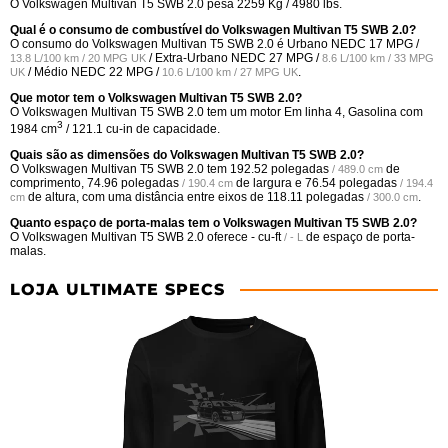
O Volkswagen Multivan T5 SWB 2.0 pesa 2259 Kg / 4980 lbs.
Qual é o consumo de combustível do Volkswagen Multivan T5 SWB 2.0?
O consumo do Volkswagen Multivan T5 SWB 2.0 é Urbano NEDC
17 MPG /
/ Extra-Urbano NEDC
27 MPG /
13.8 L/100 km / 20 MPG UK
8.6 L/100 km / 33 MPG
/ Médio NEDC
22 MPG /
.
UK
10.6 L/100 km / 27 MPG UK
Que motor tem o Volkswagen Multivan T5 SWB 2.0?
O Volkswagen Multivan T5 SWB 2.0 tem um motor Em linha 4, Gasolina com
3
1984 cm
/ 121.1 cu-in de capacidade.
Quais são as dimensões do Volkswagen Multivan T5 SWB 2.0?
O Volkswagen Multivan T5 SWB 2.0 tem
192.52 polegadas
de
/ 489.0 cm
comprimento,
74.96 polegadas
de largura e
76.54 polegadas
/ 190.4 cm
/ 194.4
de altura, com uma distância entre eixos de
118.11 polegadas
.
cm
/ 300.0 cm
Quanto espaço de porta-malas tem o Volkswagen Multivan T5 SWB 2.0?
O Volkswagen Multivan T5 SWB 2.0 oferece
- cu-ft
de espaço de porta-
/ - L
malas.
LOJA ULTIMATE SPECS