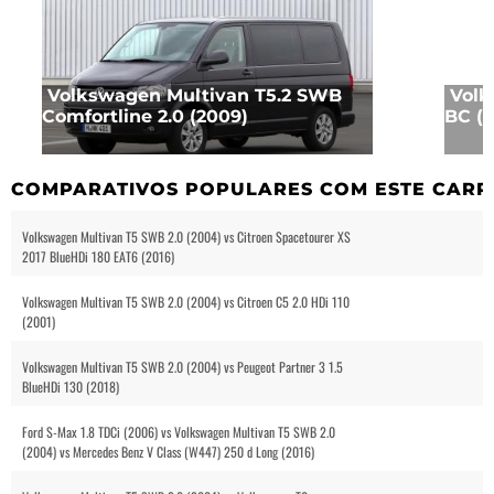
Volkswagen Multivan T5.2 SWB
Volk
Comfortline 2.0 (2009)
BC (2
COMPARATIVOS POPULARES COM ESTE CARR
Volkswagen Multivan T5 SWB 2.0 (2004) vs Citroen Spacetourer XS
2017 BlueHDi 180 EAT6 (2016)
Volkswagen Multivan T5 SWB 2.0 (2004) vs Citroen C5 2.0 HDi 110
(2001)
Volkswagen Multivan T5 SWB 2.0 (2004) vs Peugeot Partner 3 1.5
BlueHDi 130 (2018)
Ford S-Max 1.8 TDCi (2006) vs Volkswagen Multivan T5 SWB 2.0
(2004) vs Mercedes Benz V Class (W447) 250 d Long (2016)