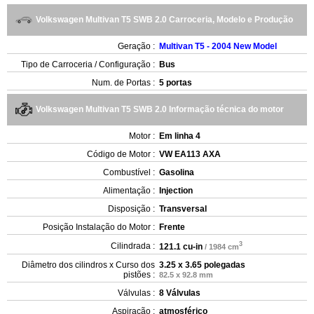
Volkswagen Multivan T5 SWB 2.0 Carroceria, Modelo e Produção
Geração :
Multivan T5 - 2004 New Model
Tipo de Carroceria / Configuração :
Bus
Num. de Portas :
5 portas
Volkswagen Multivan T5 SWB 2.0 Informação técnica do motor
Motor :
Em linha 4
Código de Motor :
VW EA113 AXA
Combustível :
Gasolina
Alimentação :
Injection
Disposição :
Transversal
Posição Instalação do Motor :
Frente
3
Cilindrada :
121.1 cu-in
/ 1984 cm
Diâmetro dos cilindros x Curso dos
3.25 x 3.65 polegadas
pistões :
82.5 x 92.8 mm
Válvulas :
8 Válvulas
Aspiração :
atmosférico