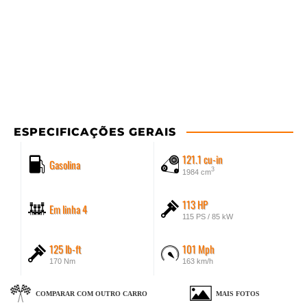
ESPECIFICAÇÕES GERAIS
121.1 cu-in
Gasolina
3
1984 cm
113 HP
Em linha 4
115 PS / 85 kW
125 lb-ft
101 Mph
170 Nm
163 km/h
COMPARAR COM OUTRO CARRO
MAIS FOTOS