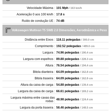
Velocidade Máxima :
101 Mph
/ 163 km/h
Aceleração 0 aos 100 km/h :
17.8 s
Ruído de condução UE :
74 dB
Volkswagen Multivan T5 SWB 2.0 Dimensões, Aerodinâmica e Peso
Distância entre Eixos :
118.11 polegadas
/ 300.0 cm
Comprimento :
192.52 polegadas
/ 489.0 cm
Largura :
74.96 polegadas
/ 190.4 cm
Largura com espelhos :
89.88 polegadas
/ 228.3 cm
Altura :
76.54 polegadas
/ 194.4 cm
Bitola dianteira :
64.09 polegadas
/ 162.8 cm
Bitola traseira :
64.09 polegadas
/ 162.8 cm
Altura da caixa de carga :
54.88 polegadas
/ 139.4 cm
Largura da caixa de carga :
66.61 polegadas
/ 169.2 cm
Largura máxima entre cavas das
48.98 polegadas
/ 124.4 cm
rodas :
Largura da porta traseira :
58.46 polegadas
/ 148.5 cm