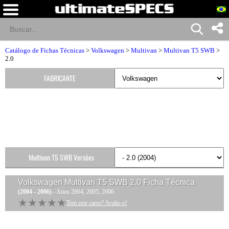
Catálogo de Fichas Técnicas
>
Volkswagen
>
Multivan
>
Multivan T5 SWB
>
2.0
FABRICANTE
Multivan T5 SWB Versões
Volkswagen Multivan T5 SWB 2.0
Ficha Técnica
(2004 - 2006)
- Anos 2004, 2005, 2006
★★★★★
★★★★★
Tem este carro? Avalie-o!