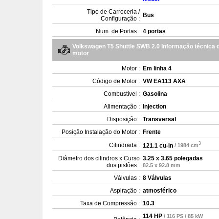
Tipo de Carroceria /
Bus
Configuração :
Num. de Portas :
4 portas
Volkswagen T5 Shuttle SWB 2.0 Informação técnica 
motor
Motor :
Em linha 4
Código de Motor :
VW EA113 AXA
Combustível :
Gasolina
Alimentação :
Injection
Disposição :
Transversal
Posição Instalação do Motor :
Frente
3
Cilindrada :
121.1 cu-in
/ 1984 cm
Diâmetro dos cilindros x Curso
3.25 x 3.65 polegadas
dos pistões :
82.5 x 92.8 mm
Válvulas :
8 Válvulas
Aspiração :
atmosférico
Taxa de Compressão :
10.3
114 HP
/ 116 PS / 85 kW