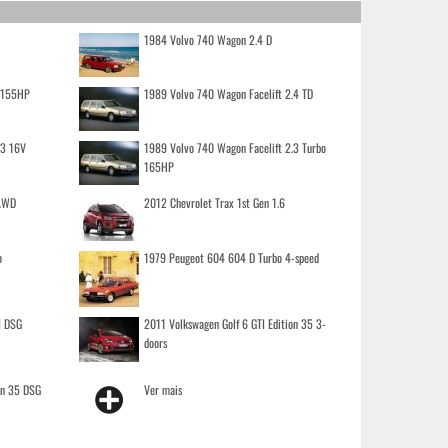
1984 Volvo 740 Wagon 2.4 D
o 155HP
1989 Volvo 740 Wagon Facelift 2.4 TD
.3 16V
1989 Volvo 740 Wagon Facelift 2.3 Turbo
165HP
 AWD
2012 Chevrolet Trax 1st Gen 1.6
o
1979 Peugeot 604 604 D Turbo 4-speed
I DSG
2011 Volkswagen Golf 6 GTI Edition 35 3-
doors
on 35 DSG
Ver mais