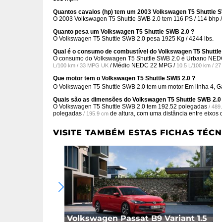
Quantos cavalos (hp) tem um 2003 Volkswagen T5 Shuttle 
O 2003 Volkswagen T5 Shuttle SWB 2.0 tem 116 PS / 114 bhp /
Quanto pesa um Volkswagen T5 Shuttle SWB 2.0 ?
O Volkswagen T5 Shuttle SWB 2.0 pesa 1925 Kg / 4244 lbs.
Qual é o consumo de combustível do Volkswagen T5 Shuttle
O consumo do Volkswagen T5 Shuttle SWB 2.0 é Urbano NE
/ Médio NEDC
22 MPG /
L/100 km / 33 MPG UK
10.5 L/100 km / 
Que motor tem o Volkswagen T5 Shuttle SWB 2.0 ?
O Volkswagen T5 Shuttle SWB 2.0 tem um motor Em linha 4, 
Quais são as dimensões do Volkswagen T5 Shuttle SWB 2.0
O Volkswagen T5 Shuttle SWB 2.0 tem
192.52 polegadas
/ 489
polegadas
de altura, com uma distância entre eixos
/ 195.9 cm
VISITE TAMBÉM ESTAS FICHAS TÉCN
Volkswagen Passat B9 Variant 1.5