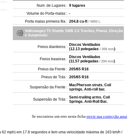
Num. de Lugares :
9 lugares
Volume do Porta-malas :
-
Porta malas primeira fila :
204.8 cu-ft
/ 5800 L
Volkswagen T5 Shuttle SWB 2.0 Travões, Pneus, Direção
e Suspensão
Discos Ventilados
Freios dianteiros :
(
12.13 polegadas
)
/ 308 mm
Discos Ventilados
Freios traseiras :
(
11.57 polegadas
)
/ 294 mm
Pneus da Frente :
205/65 R16
Pneus de Trás :
205/65 R16
MacPherson struts. Coil
Suspensão da Frente :
springs. Anti-roll bar.
Semi-trailing arms. Coil
Suspensão de Trás :
Springs. Anti-Roll Bar.
Se encontrou um erro nesta ficha
envie sua correcção aqui
 a 62 mph) em 17.8 segundos e tem uma velocidade máxima de 163 km/h /