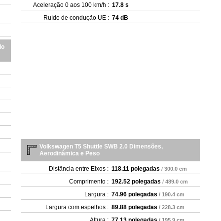
- 
Aceleração 0 aos 100 km/h :
17.8 s
- 2
Ruído de condução UE :
74 dB
- 
- 3
do
Volkswagen T5 Shuttle SWB 2.0 Dimensões,
Aerodinâmica e Peso
Distância entre Eixos :
118.11 polegadas
/ 300.0 cm
Comprimento :
192.52 polegadas
/ 489.0 cm
Largura :
74.96 polegadas
/ 190.4 cm
Largura com espelhos :
89.88 polegadas
/ 228.3 cm
Altura :
77.13 polegadas
/ 195.9 cm