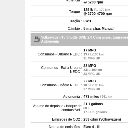
Potência :
@ 5200 rpm
125 lb-ft
/ 170 Nm
Torque :
@ 2700-4700 rpm
Tração :
FWD
Câmbio :
5 marchas Manual
Volkswagen T5 Shuttle SWB 2.0 Consumos, Emissõe
Autonomia
17 MPG
Consumos - Urbano NEDC :
13.7 L/100 km
21 MPG UK
28 MPG
Consumos - Extra-Urbano
8.5 L/100 km
NEDC :
33 MPG UK
22 MPG
Consumos - Médio NEDC :
10.5 L/100 km
27 MPG UK
Autonomia :
473 miles
/ 761 km
21.1 gallons
Volume do depósito / tanque de
80 L
combustível :
17.6 UK gallons
Emissões de CO2 :
253 g/km (Volkswagen)
Norma de emissões :
Euro 4 - III