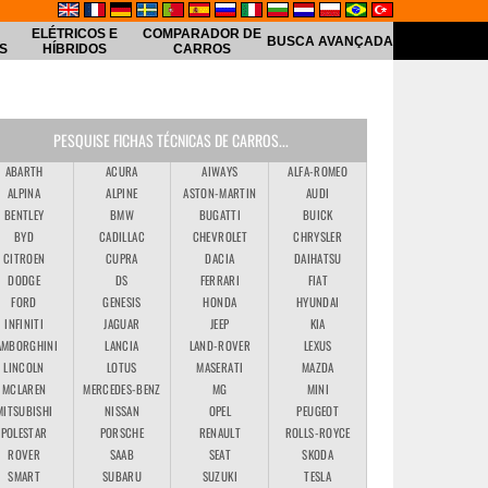
ELÉTRICOS E
COMPARADOR DE
BUSCA AVANÇADA
S
HÍBRIDOS
CARROS
PESQUISE FICHAS TÉCNICAS DE CARROS...
ABARTH
ACURA
AIWAYS
ALFA-ROMEO
ALPINA
ALPINE
ASTON-MARTIN
AUDI
BENTLEY
BMW
BUGATTI
BUICK
BYD
CADILLAC
CHEVROLET
CHRYSLER
CITROEN
CUPRA
DACIA
DAIHATSU
DODGE
DS
FERRARI
FIAT
FORD
GENESIS
HONDA
HYUNDAI
INFINITI
JAGUAR
JEEP
KIA
AMBORGHINI
LANCIA
LAND-ROVER
LEXUS
LINCOLN
LOTUS
MASERATI
MAZDA
MCLAREN
MERCEDES-BENZ
MG
MINI
MITSUBISHI
NISSAN
OPEL
PEUGEOT
POLESTAR
PORSCHE
RENAULT
ROLLS-ROYCE
ROVER
SAAB
SEAT
SKODA
SMART
SUBARU
SUZUKI
TESLA