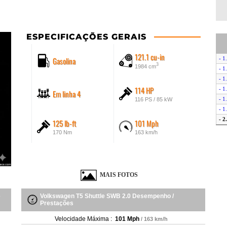
ESPECIFICAÇÕES GERAIS
121.1 cu-in
Gasolina
- 1
3
1984 cm
- 1
- 1
114 HP
- 1
Em linha 4
- 1
116 PS / 85 kW
- 1
- 2
125 lb-ft
101 Mph
- 2
170 Nm
163 km/h
- 
- 2
- 2
- 
MAIS FOTOS
- 2
- 2
e
Volkswagen T5 Shuttle SWB 2.0 Desempenho /
- 
Prestações
- 2
Velocidade Máxima :
101 Mph
/ 163 km/h
- 2