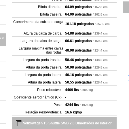
Bitola dianteira :
64.09 polegadas
/ 162.8 cm
Bitola traseira :
64.09 polegadas
/ 162.8 cm
Comprimento da caixa de carga
101.18 polegadas
/ 257.0 cm
:
Altura da caixa de carga :
54.88 polegadas
/ 139.4 cm
s e
Largura da caixa de carga :
66.61 polegadas
/ 169.2 cm
Largura máxima entre cavas
48.98 polegadas
/ 124.4 cm
das rodas :
Largura da porta traseira :
58.46 polegadas
/ 148.5 cm
Altura da porta traseira :
50.98 polegadas
/ 129.5 cm
Largura da porta lateral :
40.16 polegadas
/ 102.0 cm
Altura da porta lateral :
50.55 polegadas
/ 128.4 cm
Peso rebocável :
4409 lbs
/ 2000 kg
Coeficiente aerodinâmico (Cx) :
-
Peso :
4244 lbs
/ 1925 kg
Relação Peso/Potência :
16.6 kg/hp
Volkswagen T5 Shuttle SWB 2.0 Dimensões do interior