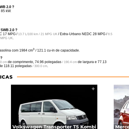
SWB 2.0 ?
 85 kW.
 SWB 2.0 ?
DC
17 MPG /
/ Extra-Urbano NEDC
28 MPG /
13.7 L/100 km / 21 MPG UK
8.5
.
27 MPG UK
3
Gasolina com 1984 cm
/ 121.1 cu-in de capacidade.
 ?
de comprimento,
74.96 polegadas
de largura e
77.13
.0 cm
/ 190.4 cm
 de
118.11 polegadas
.
/ 300.0 cm
ICAS
Volkswagen Transporter T5 Kombi
Merce