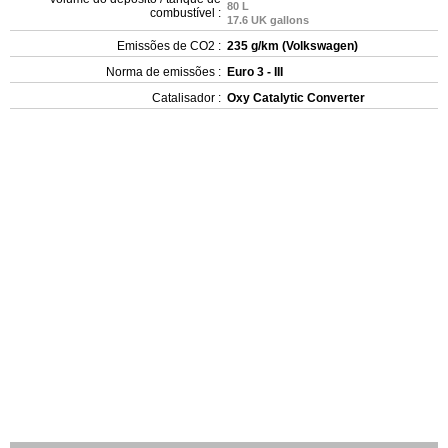
80 L
combustível :
17.6 UK gallons
Emissões de CO2 :
235 g/km (Volkswagen)
Norma de emissões :
Euro 3 - III
Catalisador :
Oxy Catalytic Converter