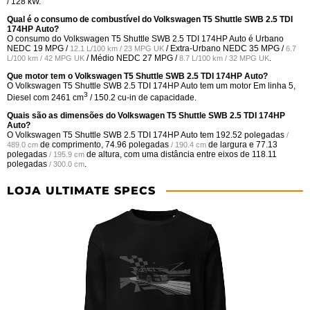
/ 128 kW.
Qual é o consumo de combustível do Volkswagen T5 Shuttle SWB 2.5 TDI
174HP Auto?
O consumo do Volkswagen T5 Shuttle SWB 2.5 TDI 174HP Auto é Urbano
NEDC
19 MPG /
/ Extra-Urbano NEDC
35 MPG /
12.1 L/100 km / 23 MPG UK
6.7
/ Médio NEDC
27 MPG /
.
L/100 km / 42 MPG UK
8.7 L/100 km / 32 MPG UK
Que motor tem o Volkswagen T5 Shuttle SWB 2.5 TDI 174HP Auto?
O Volkswagen T5 Shuttle SWB 2.5 TDI 174HP Auto tem um motor Em linha 5,
3
Diesel com 2461 cm
/ 150.2 cu-in de capacidade.
Quais são as dimensões do Volkswagen T5 Shuttle SWB 2.5 TDI 174HP
Auto?
O Volkswagen T5 Shuttle SWB 2.5 TDI 174HP Auto tem
192.52 polegadas
/
de comprimento,
74.96 polegadas
de largura e
77.13
489.0 cm
/ 190.4 cm
polegadas
de altura, com uma distância entre eixos de
118.11
/ 195.9 cm
polegadas
.
/ 300.0 cm
LOJA ULTIMATE SPECS