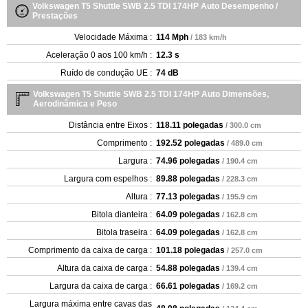
Volkswagen T5 Shuttle SWB 2.5 TDI 174HP Auto Desempenho /
Prestações
Velocidade Máxima :
114 Mph
/ 183 km/h
Aceleração 0 aos 100 km/h :
12.3 s
Ruído de condução UE :
74 dB
Volkswagen T5 Shuttle SWB 2.5 TDI 174HP Auto Dimensões,
Aerodinâmica e Peso
Distância entre Eixos :
118.11 polegadas
/ 300.0 cm
Comprimento :
192.52 polegadas
/ 489.0 cm
Largura :
74.96 polegadas
/ 190.4 cm
Largura com espelhos :
89.88 polegadas
/ 228.3 cm
Altura :
77.13 polegadas
/ 195.9 cm
Bitola dianteira :
64.09 polegadas
/ 162.8 cm
Bitola traseira :
64.09 polegadas
/ 162.8 cm
Comprimento da caixa de carga :
101.18 polegadas
/ 257.0 cm
Altura da caixa de carga :
54.88 polegadas
/ 139.4 cm
Largura da caixa de carga :
66.61 polegadas
/ 169.2 cm
Largura máxima entre cavas das