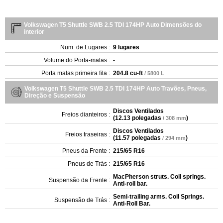
Volkswagen T5 Shuttle SWB 2.5 TDI 174HP Auto Dimensões do
interior
Num. de Lugares :
9 lugares
Volume do Porta-malas :
-
Porta malas primeira fila :
204.8 cu-ft
/ 5800 L
Volkswagen T5 Shuttle SWB 2.5 TDI 174HP Auto Travões, Pneus,
Direção e Suspensão
Discos Ventilados
Freios dianteiros :
(
12.13 polegadas
)
/ 308 mm
Discos Ventilados
Freios traseiras :
(
11.57 polegadas
)
/ 294 mm
Pneus da Frente :
215/65 R16
Pneus de Trás :
215/65 R16
MacPherson struts. Coil springs.
Suspensão da Frente :
Anti-roll bar.
Semi-trailing arms. Coil Springs.
Suspensão de Trás :
Anti-Roll Bar.