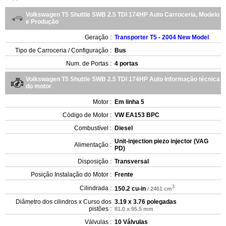
Volkswagen T5 Shuttle SWB 2.5 TDI 174HP Auto Carroceria, Modelo
e Produção
Geração :
Transporter T5 - 2004 New Model
Tipo de Carroceria / Configuração :
Bus
Num. de Portas :
4 portas
Volkswagen T5 Shuttle SWB 2.5 TDI 174HP Auto Informação técnica
do motor
Motor :
Em linha 5
Código de Motor :
VW EA153 BPC
Combustível :
Diesel
Unit-injection piezo injector (VAG
Alimentação :
PD)
Disposição :
Transversal
Posição Instalação do Motor :
Frente
3
Cilindrada :
150.2 cu-in
/ 2461 cm
Diâmetro dos cilindros x Curso dos
3.19 x 3.76 polegadas
pistões :
81.0 x 95.5 mm
Válvulas :
10 Válvulas