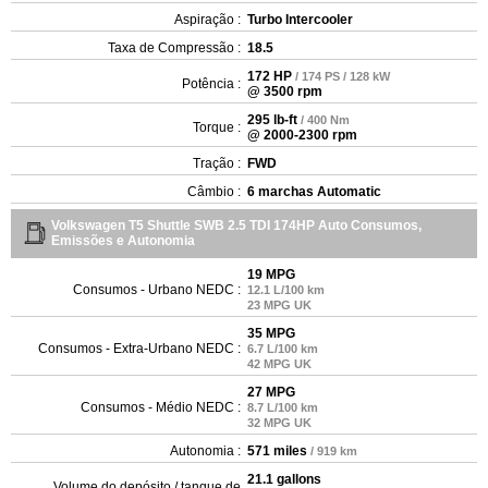
Aspiração :
Turbo Intercooler
Taxa de Compressão :
18.5
172 HP
/ 174 PS / 128 kW
Potência :
@ 3500 rpm
295 lb-ft
/ 400 Nm
Torque :
@ 2000-2300 rpm
Tração :
FWD
Câmbio :
6 marchas Automatic
Volkswagen T5 Shuttle SWB 2.5 TDI 174HP Auto Consumos,
Emissões e Autonomia
19 MPG
Consumos - Urbano NEDC :
12.1 L/100 km
23 MPG UK
35 MPG
Consumos - Extra-Urbano NEDC :
6.7 L/100 km
42 MPG UK
27 MPG
Consumos - Médio NEDC :
8.7 L/100 km
32 MPG UK
Autonomia :
571 miles
/ 919 km
21.1 gallons
Volume do depósito / tanque de