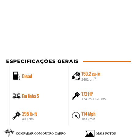
ESPECIFICAÇÕES GERAIS
150.2 cu-in
Diesel
3
2461 cm
172 HP
Em linha 5
174 PS / 128 kW
295 lb-ft
114 Mph
400 Nm
183 km/h
COMPARAR COM OUTRO CARRO
MAIS FOTOS