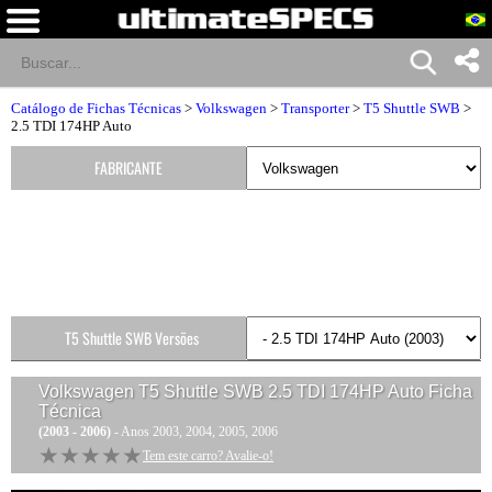
Catálogo de Fichas Técnicas
>
Volkswagen
>
Transporter
>
T5 Shuttle SWB
>
2.5 TDI 174HP Auto
FABRICANTE
T5 Shuttle SWB Versões
Volkswagen T5 Shuttle SWB 2.5 TDI 174HP Auto
Ficha
Técnica
(2003 - 2006)
- Anos 2003, 2004, 2005, 2006
★★★★★
★★★★★
Tem este carro? Avalie-o!