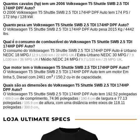
Quantos cavalos (hp) tem um 2006 Volkswagen T5 Shuttle SWB 2.5 TDI
174HP DPF Auto?
O 2006 Volkswagen T5 Shuttle SWB 2.5 TDI 174HP DPF Auto tem 174 PS /
172 bhp / 128 kW.
Quanto pesa um Volkswagen T5 Shuttle SWB 2.5 TDI 174HP DPF Auto?
O Volkswagen T5 Shuttle SWB 2.5 TDI 174HP DPF Auto pesa 2015 Kg / 4442
lbs.
Qual é o consumo de combustível do Volkswagen T5 Shuttle SWB 2.5 TDI
174HP DPF Auto?
O consumo do Volkswagen T5 Shuttle SWB 2.5 TDI 174HP DPF Auto é Urbano
NEDC
18 MPG /
/ Extra-Urbano NEDC
30 MPG /
12.9 L/100 km / 22 MPG UK
7.9
/ Médio NEDC
24 MPG /
.
L/100 km / 36 MPG UK
9.7 L/100 km / 29 MPG UK
Que motor tem o Volkswagen T5 Shuttle SWB 2.5 TDI 174HP DPF Auto?
O Volkswagen T5 Shuttle SWB 2.5 TDI 174HP DPF Auto tem um motor Em
3
linha 5, Diesel com 2461 cm
/ 150.2 cu-in de capacidade.
Quais são as dimensões do Volkswagen T5 Shuttle SWB 2.5 TDI 174HP
DPF Auto?
O Volkswagen T5 Shuttle SWB 2.5 TDI 174HP DPF Auto tem
192.52 polegadas
de comprimento,
74.96 polegadas
de largura e
77.13
/ 489.0 cm
/ 190.4 cm
polegadas
de altura, com uma distância entre eixos de
118.11
/ 195.9 cm
polegadas
.
/ 300.0 cm
LOJA ULTIMATE SPECS