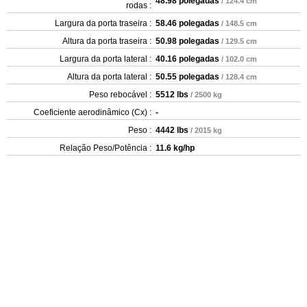
48.98 polegadas
/ 124.4 cm
rodas :
Largura da porta traseira :
58.46 polegadas
/ 148.5 cm
Altura da porta traseira :
50.98 polegadas
/ 129.5 cm
Largura da porta lateral :
40.16 polegadas
/ 102.0 cm
Altura da porta lateral :
50.55 polegadas
/ 128.4 cm
Peso rebocável :
5512 lbs
/ 2500 kg
Coeficiente aerodinâmico (Cx) :
-
Peso :
4442 lbs
/ 2015 kg
Relação Peso/Potência :
11.6 kg/hp