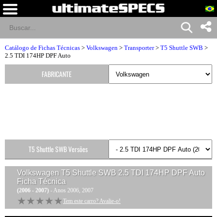
Catálogo de Fichas Técnicas
>
Volkswagen
>
Transporter
>
T5 Shuttle SWB
>
2.5 TDI 174HP DPF Auto
FABRICANTE
T5 Shuttle SWB Versões
Volkswagen T5 Shuttle SWB 2.5 TDI 174HP DPF Auto
Ficha Técnica
(2006 - 2007)
- Anos 2006, 2007
★★★★★
★★★★★
Tem este carro? Avalie-o!