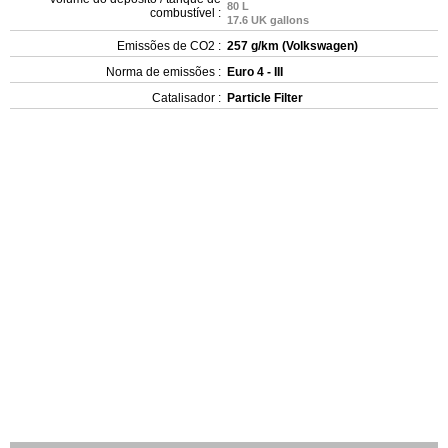
80 L
combustível :
17.6 UK gallons
Emissões de CO2 :
257 g/km (Volkswagen)
Norma de emissões :
Euro 4 - III
Catalisador :
Particle Filter