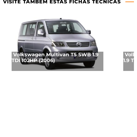
VISITE TAMBÉM ESTAS FICHAS TÉCNICAS
Volkswagen Multivan T5 SWB 1.9
Volk
TDI 102HP (2006)
1.9 T