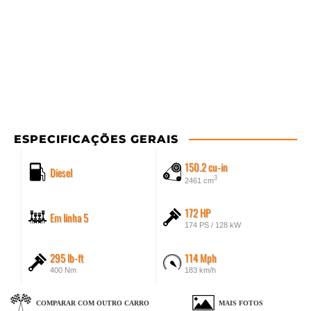
ESPECIFICAÇÕES GERAIS
150.2 cu-in
Diesel
3
2461 cm
172 HP
Em linha 5
174 PS / 128 kW
295 lb-ft
114 Mph
400 Nm
183 km/h
COMPARAR COM OUTRO CARRO
MAIS FOTOS