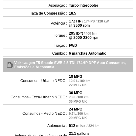
Aspiração :
Turbo Intercooler
Taxa de Compressão :
18.5
172 HP
/ 174 PS / 128 kW
Potência :
@ 3500 rpm
295 lb-ft
/ 400 Nm
Torque :
@ 2000-2300 rpm
Tração :
FWD
Câmbio :
6 marchas Automatic
Volkswagen T5 Shuttle SWB 2.5 TDI 174HP DPF Auto Consumos,
Emissões e Autonomia
18 MPG
Consumos - Urbano NEDC :
12.9 L/100 km
22 MPG UK
30 MPG
Consumos - Extra-Urbano NEDC :
7.9 L/100 km
36 MPG UK
24 MPG
Consumos - Médio NEDC :
9.7 L/100 km
29 MPG UK
Autonomia :
512 miles
/ 824 km
21.1 gallons
Volume do depósito / tanque de