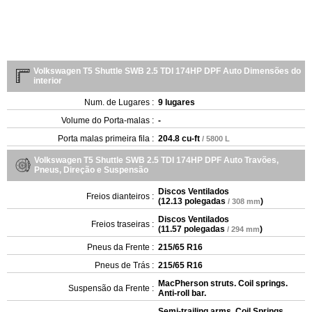
Volkswagen T5 Shuttle SWB 2.5 TDI 174HP DPF Auto Dimensões do
interior
Num. de Lugares :
9 lugares
Volume do Porta-malas :
-
Porta malas primeira fila :
204.8 cu-ft
/ 5800 L
Volkswagen T5 Shuttle SWB 2.5 TDI 174HP DPF Auto Travões,
Pneus, Direção e Suspensão
Discos Ventilados
Freios dianteiros :
(
12.13 polegadas
)
/ 308 mm
Discos Ventilados
Freios traseiras :
(
11.57 polegadas
)
/ 294 mm
Pneus da Frente :
215/65 R16
Pneus de Trás :
215/65 R16
MacPherson struts. Coil springs.
Suspensão da Frente :
Anti-roll bar.
Semi-trailing arms. Coil Springs.