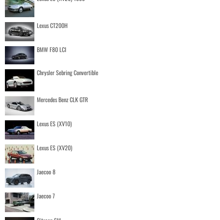
Lexus CT200H
BMW F80 LCI
Chrysler Sebring Convertible
Mercedes Benz CLK GTR
Lexus ES (XV10)
Lexus ES (XV20)
Jaecoo 8
Jaecoo 7