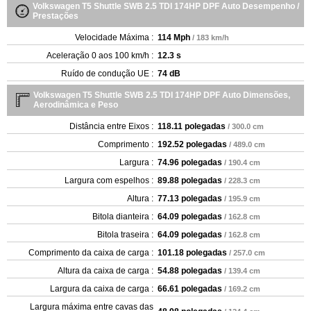
Volkswagen T5 Shuttle SWB 2.5 TDI 174HP DPF Auto Desempenho /
Prestações
Velocidade Máxima :
114 Mph
/ 183 km/h
Aceleração 0 aos 100 km/h :
12.3 s
Ruído de condução UE :
74 dB
Volkswagen T5 Shuttle SWB 2.5 TDI 174HP DPF Auto Dimensões,
Aerodinâmica e Peso
Distância entre Eixos :
118.11 polegadas
/ 300.0 cm
Comprimento :
192.52 polegadas
/ 489.0 cm
Largura :
74.96 polegadas
/ 190.4 cm
Largura com espelhos :
89.88 polegadas
/ 228.3 cm
Altura :
77.13 polegadas
/ 195.9 cm
Bitola dianteira :
64.09 polegadas
/ 162.8 cm
Bitola traseira :
64.09 polegadas
/ 162.8 cm
Comprimento da caixa de carga :
101.18 polegadas
/ 257.0 cm
Altura da caixa de carga :
54.88 polegadas
/ 139.4 cm
Largura da caixa de carga :
66.61 polegadas
/ 169.2 cm
Largura máxima entre cavas das