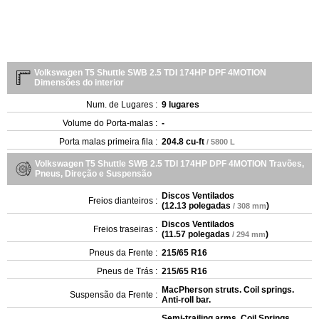
Volkswagen T5 Shuttle SWB 2.5 TDI 174HP DPF 4MOTION
Dimensões do interior
Num. de Lugares :
9 lugares
Volume do Porta-malas :
-
Porta malas primeira fila :
204.8 cu-ft
/ 5800 L
Volkswagen T5 Shuttle SWB 2.5 TDI 174HP DPF 4MOTION Travões,
Pneus, Direção e Suspensão
Discos Ventilados
Freios dianteiros :
(
12.13 polegadas
)
/ 308 mm
Discos Ventilados
Freios traseiras :
(
11.57 polegadas
)
/ 294 mm
Pneus da Frente :
215/65 R16
Pneus de Trás :
215/65 R16
MacPherson struts. Coil springs.
Suspensão da Frente :
Anti-roll bar.
Semi-trailing arms. Coil Springs.