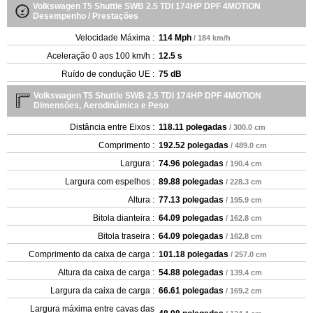
Volkswagen T5 Shuttle SWB 2.5 TDI 174HP DPF 4MOTION
Desempenho / Prestações
Velocidade Máxima :
114 Mph
/ 184 km/h
Aceleração 0 aos 100 km/h :
12.5 s
Ruído de condução UE :
75 dB
Volkswagen T5 Shuttle SWB 2.5 TDI 174HP DPF 4MOTION
Dimensões, Aerodinâmica e Peso
Distância entre Eixos :
118.11 polegadas
/ 300.0 cm
Comprimento :
192.52 polegadas
/ 489.0 cm
Largura :
74.96 polegadas
/ 190.4 cm
Largura com espelhos :
89.88 polegadas
/ 228.3 cm
Altura :
77.13 polegadas
/ 195.9 cm
Bitola dianteira :
64.09 polegadas
/ 162.8 cm
Bitola traseira :
64.09 polegadas
/ 162.8 cm
Comprimento da caixa de carga :
101.18 polegadas
/ 257.0 cm
Altura da caixa de carga :
54.88 polegadas
/ 139.4 cm
Largura da caixa de carga :
66.61 polegadas
/ 169.2 cm
Largura máxima entre cavas das