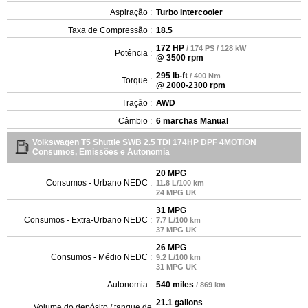
Aspiração :
Turbo Intercooler
Taxa de Compressão :
18.5
172 HP
/ 174 PS / 128 kW
Potência :
@ 3500 rpm
295 lb-ft
/ 400 Nm
Torque :
@ 2000-2300 rpm
Tração :
AWD
Câmbio :
6 marchas Manual
Volkswagen T5 Shuttle SWB 2.5 TDI 174HP DPF 4MOTION
Consumos, Emissões e Autonomia
20 MPG
Consumos - Urbano NEDC :
11.8 L/100 km
24 MPG UK
31 MPG
Consumos - Extra-Urbano NEDC :
7.7 L/100 km
37 MPG UK
26 MPG
Consumos - Médio NEDC :
9.2 L/100 km
31 MPG UK
Autonomia :
540 miles
/ 869 km
21.1 gallons
Volume do depósito / tanque de