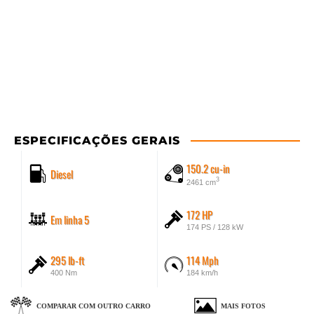
ESPECIFICAÇÕES GERAIS
150.2 cu-in
Diesel
3
2461 cm
172 HP
Em linha 5
174 PS / 128 kW
295 lb-ft
114 Mph
400 Nm
184 km/h
COMPARAR COM OUTRO CARRO
MAIS FOTOS