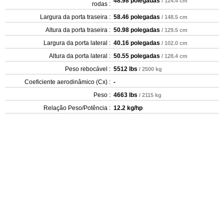
48.98 polegadas
/ 124.4 cm
rodas :
Largura da porta traseira :
58.46 polegadas
/ 148.5 cm
Altura da porta traseira :
50.98 polegadas
/ 129.5 cm
Largura da porta lateral :
40.16 polegadas
/ 102.0 cm
Altura da porta lateral :
50.55 polegadas
/ 128.4 cm
Peso rebocável :
5512 lbs
/ 2500 kg
Coeficiente aerodinâmico (Cx) :
-
Peso :
4663 lbs
/ 2115 kg
Relação Peso/Potência :
12.2 kg/hp