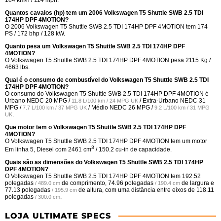
184 km/h / 114 mph.
Quantos cavalos (hp) tem um 2006 Volkswagen T5 Shuttle SWB 2.5 TDI
174HP DPF 4MOTION?
O 2006 Volkswagen T5 Shuttle SWB 2.5 TDI 174HP DPF 4MOTION tem 174
PS / 172 bhp / 128 kW.
Quanto pesa um Volkswagen T5 Shuttle SWB 2.5 TDI 174HP DPF
4MOTION?
O Volkswagen T5 Shuttle SWB 2.5 TDI 174HP DPF 4MOTION pesa 2115 Kg /
4663 lbs.
Qual é o consumo de combustível do Volkswagen T5 Shuttle SWB 2.5 TDI
174HP DPF 4MOTION?
O consumo do Volkswagen T5 Shuttle SWB 2.5 TDI 174HP DPF 4MOTION é
Urbano NEDC
20 MPG /
/ Extra-Urbano NEDC
31
11.8 L/100 km / 24 MPG UK
MPG /
/ Médio NEDC
26 MPG /
7.7 L/100 km / 37 MPG UK
9.2 L/100 km / 31 MPG
.
UK
Que motor tem o Volkswagen T5 Shuttle SWB 2.5 TDI 174HP DPF
4MOTION?
O Volkswagen T5 Shuttle SWB 2.5 TDI 174HP DPF 4MOTION tem um motor
3
Em linha 5, Diesel com 2461 cm
/ 150.2 cu-in de capacidade.
Quais são as dimensões do Volkswagen T5 Shuttle SWB 2.5 TDI 174HP
DPF 4MOTION?
O Volkswagen T5 Shuttle SWB 2.5 TDI 174HP DPF 4MOTION tem
192.52
polegadas
de comprimento,
74.96 polegadas
de largura e
/ 489.0 cm
/ 190.4 cm
77.13 polegadas
de altura, com uma distância entre eixos de
118.11
/ 195.9 cm
polegadas
.
/ 300.0 cm
LOJA ULTIMATE SPECS