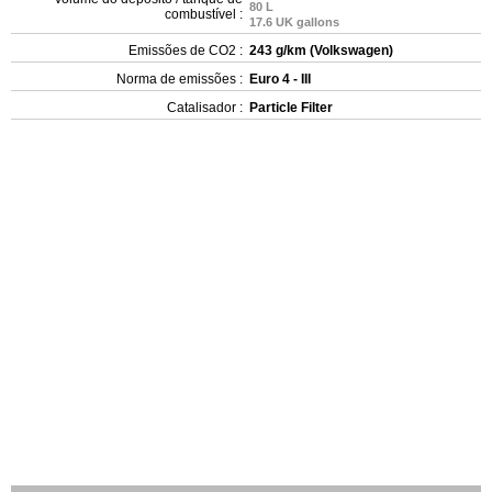
80 L
combustível :
17.6 UK gallons
Emissões de CO2 :
243 g/km (Volkswagen)
Norma de emissões :
Euro 4 - III
Catalisador :
Particle Filter