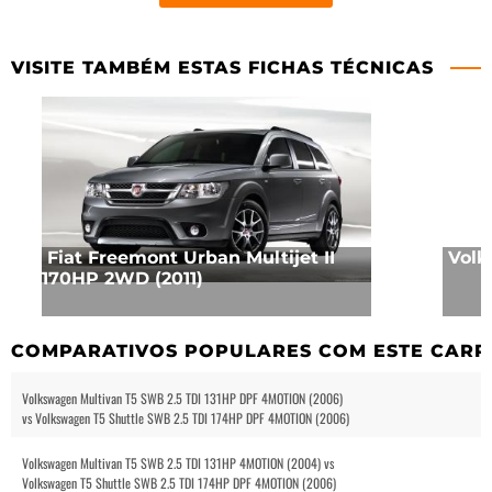
VISITE TAMBÉM ESTAS FICHAS TÉCNICAS
Fiat Freemont Urban Multijet II
Volk
170HP 2WD (2011)
COMPARATIVOS POPULARES COM ESTE CARR
Volkswagen Multivan T5 SWB 2.5 TDI 131HP DPF 4MOTION (2006)
vs Volkswagen T5 Shuttle SWB 2.5 TDI 174HP DPF 4MOTION (2006)
Volkswagen Multivan T5 SWB 2.5 TDI 131HP 4MOTION (2004) vs
Volkswagen T5 Shuttle SWB 2.5 TDI 174HP DPF 4MOTION (2006)