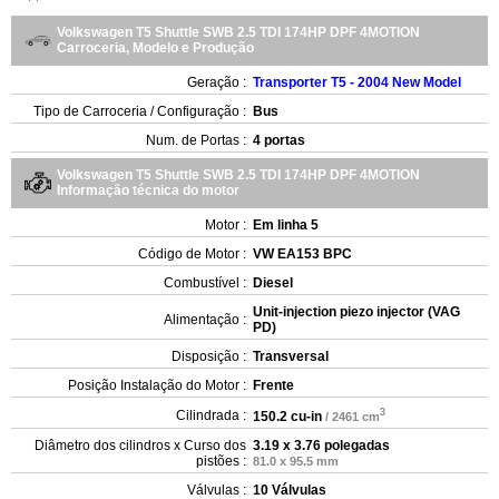
Volkswagen T5 Shuttle SWB 2.5 TDI 174HP DPF 4MOTION
Carroceria, Modelo e Produção
Geração :
Transporter T5 - 2004 New Model
Tipo de Carroceria / Configuração :
Bus
Num. de Portas :
4 portas
Volkswagen T5 Shuttle SWB 2.5 TDI 174HP DPF 4MOTION
Informação técnica do motor
Motor :
Em linha 5
Código de Motor :
VW EA153 BPC
Combustível :
Diesel
Unit-injection piezo injector (VAG
Alimentação :
PD)
Disposição :
Transversal
Posição Instalação do Motor :
Frente
3
Cilindrada :
150.2 cu-in
/ 2461 cm
Diâmetro dos cilindros x Curso dos
3.19 x 3.76 polegadas
pistões :
81.0 x 95.5 mm
Válvulas :
10 Válvulas