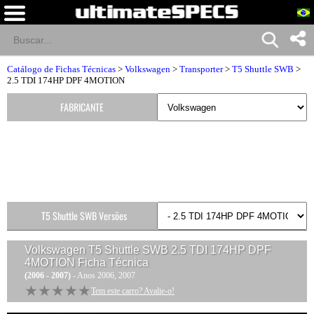
Catálogo de Fichas Técnicas
>
Volkswagen
>
Transporter
>
T5 Shuttle SWB
>
2.5 TDI 174HP DPF 4MOTION
FABRICANTE
T5 Shuttle SWB Versões
Volkswagen T5 Shuttle SWB 2.5 TDI 174HP DPF
4MOTION
Ficha Técnica
(2006 - 2007)
- Anos 2006, 2007
★★★★★
★★★★★
Tem este carro? Avalie-o!