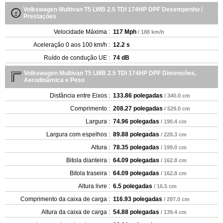
Volkswagen Multivan T5 LWB 2.5 TDI 174HP DPF Desempenho /
Prestações
Velocidade Máxima :
117 Mph
/ 188 km/h
Aceleração 0 aos 100 km/h :
12.2 s
Ruído de condução UE :
74 dB
Volkswagen Multivan T5 LWB 2.5 TDI 174HP DPF Dimensões,
Aerodinâmica e Peso
Distância entre Eixos :
133.86 polegadas
/ 340.0 cm
Comprimento :
208.27 polegadas
/ 529.0 cm
Largura :
74.96 polegadas
/ 190.4 cm
Largura com espelhos :
89.88 polegadas
/ 228.3 cm
Altura :
78.35 polegadas
/ 199.0 cm
Bitola dianteira :
64.09 polegadas
/ 162.8 cm
Bitola traseira :
64.09 polegadas
/ 162.8 cm
Altura livre :
6.5 polegadas
/ 16.5 cm
Comprimento da caixa de carga :
116.93 polegadas
/ 297.0 cm
Altura da caixa de carga :
54.88 polegadas
/ 139.4 cm