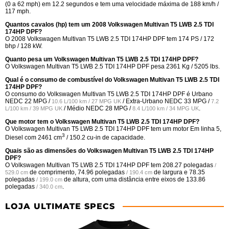
(0 a 62 mph) em 12.2 segundos e tem uma velocidade máxima de 188 km/h /
117 mph.
Quantos cavalos (hp) tem um 2008 Volkswagen Multivan T5 LWB 2.5 TDI
174HP DPF?
O 2008 Volkswagen Multivan T5 LWB 2.5 TDI 174HP DPF tem 174 PS / 172
bhp / 128 kW.
Quanto pesa um Volkswagen Multivan T5 LWB 2.5 TDI 174HP DPF?
O Volkswagen Multivan T5 LWB 2.5 TDI 174HP DPF pesa 2361 Kg / 5205 lbs.
Qual é o consumo de combustível do Volkswagen Multivan T5 LWB 2.5 TDI
174HP DPF?
O consumo do Volkswagen Multivan T5 LWB 2.5 TDI 174HP DPF é Urbano
NEDC
22 MPG /
/ Extra-Urbano NEDC
33 MPG /
10.6 L/100 km / 27 MPG UK
7.2
/ Médio NEDC
28 MPG /
.
L/100 km / 39 MPG UK
8.4 L/100 km / 34 MPG UK
Que motor tem o Volkswagen Multivan T5 LWB 2.5 TDI 174HP DPF?
O Volkswagen Multivan T5 LWB 2.5 TDI 174HP DPF tem um motor Em linha 5,
3
Diesel com 2461 cm
/ 150.2 cu-in de capacidade.
Quais são as dimensões do Volkswagen Multivan T5 LWB 2.5 TDI 174HP
DPF?
O Volkswagen Multivan T5 LWB 2.5 TDI 174HP DPF tem
208.27 polegadas
/
de comprimento,
74.96 polegadas
de largura e
78.35
529.0 cm
/ 190.4 cm
polegadas
de altura, com uma distância entre eixos de
133.86
/ 199.0 cm
polegadas
.
/ 340.0 cm
LOJA ULTIMATE SPECS