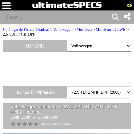
Catálogo de Fichas Técnicas
>
Volkswagen
>
Multivan
>
Multivan T5 LWB
>
2.5 TDI 174HP DPF
FABRICANTE
Multivan T5 LWB Versões
Volkswagen Multivan T5 LWB 2.5 TDI 174HP DPF
Ficha Técnica
(2008 - 2009)
- Anos 2008, 2009
★★★★★
★★★★★
Tem este carro? Avalie-o!