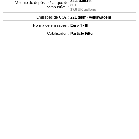
21.1 gallons
Volume do depósito / tanque de
80 L
combustível :
17.6 UK gallons
Emissões de CO2 :
221 g/km (Volkswagen)
Norma de emissões :
Euro 4 - III
Catalisador :
Particle Filter