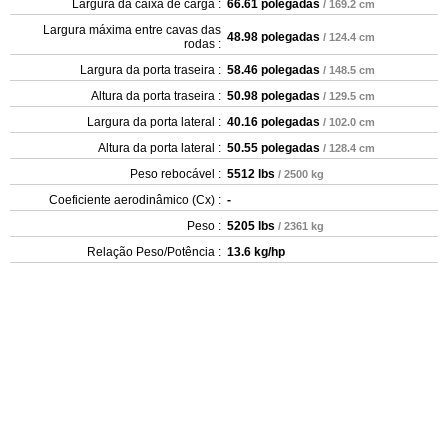
Largura da caixa de carga :
66.61 polegadas
/ 169.2 cm
Largura máxima entre cavas das
48.98 polegadas
/ 124.4 cm
rodas :
Largura da porta traseira :
58.46 polegadas
/ 148.5 cm
Altura da porta traseira :
50.98 polegadas
/ 129.5 cm
Largura da porta lateral :
40.16 polegadas
/ 102.0 cm
Altura da porta lateral :
50.55 polegadas
/ 128.4 cm
Peso rebocável :
5512 lbs
/ 2500 kg
Coeficiente aerodinâmico (Cx) :
-
Peso :
5205 lbs
/ 2361 kg
Relação Peso/Potência :
13.6 kg/hp