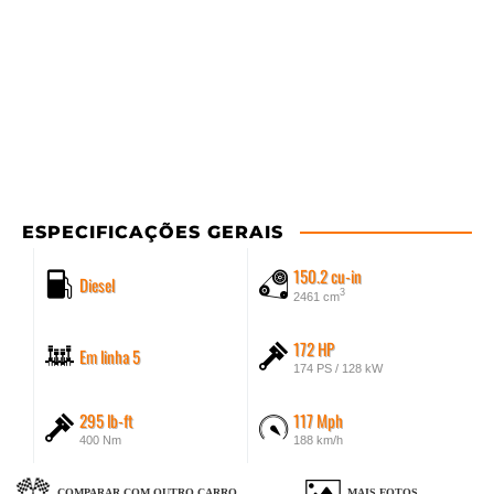
ESPECIFICAÇÕES GERAIS
150.2 cu-in
Diesel
3
2461 cm
172 HP
Em linha 5
174 PS / 128 kW
295 lb-ft
117 Mph
400 Nm
188 km/h
COMPARAR COM OUTRO CARRO
MAIS FOTOS