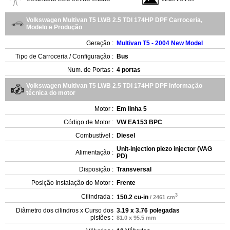
Volkswagen Multivan T5 LWB 2.5 TDI 174HP DPF Carroceria,
Modelo e Produção
Geração :
Multivan T5 - 2004 New Model
Tipo de Carroceria / Configuração :
Bus
Num. de Portas :
4 portas
Volkswagen Multivan T5 LWB 2.5 TDI 174HP DPF Informação
técnica do motor
Motor :
Em linha 5
Código de Motor :
VW EA153 BPC
Combustível :
Diesel
Unit-injection piezo injector (VAG
Alimentação :
PD)
Disposição :
Transversal
Posição Instalação do Motor :
Frente
3
Cilindrada :
150.2 cu-in
/ 2461 cm
Diâmetro dos cilindros x Curso dos
3.19 x 3.76 polegadas
pistões :
81.0 x 95.5 mm