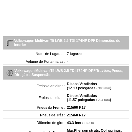
Volkswagen Multivan T5 LWB 2.5 TDI 174HP DPF Dimensões do
interior
Num. de Lugares :
7 lugares
Volume do Porta-malas :
-
Volkswagen Multivan T5 LWB 2.5 TDI 174HP DPF Travões, Pneus,
Direção e Suspensão
Discos Ventilados
Freios dianteiros :
(
12.13 polegadas
)
/ 308 mm
Discos Ventilados
Freios traseiras :
(
11.57 polegadas
)
/ 294 mm
Pneus da Frente :
215/60 R17
Pneus de Trás :
215/60 R17
Diâmetro de giro :
43.3 feet
/ 13.2 m
MacPherson struts. Coil springs.