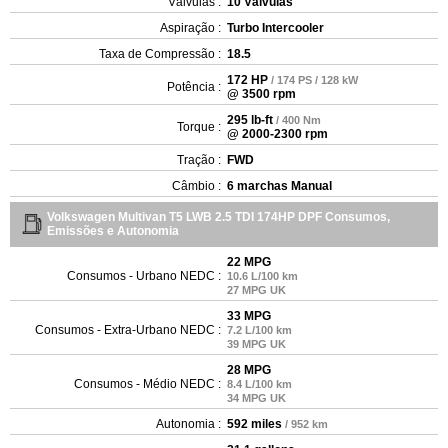
Válvulas :
10 Válvulas
Aspiração :
Turbo Intercooler
Taxa de Compressão :
18.5
172 HP
/ 174 PS / 128 kW
Potência :
@ 3500 rpm
295 lb-ft
/ 400 Nm
Torque :
@ 2000-2300 rpm
Tração :
FWD
Câmbio :
6 marchas Manual
Volkswagen Multivan T5 LWB 2.5 TDI 174HP DPF Consumos,
Emissões e Autonomia
22 MPG
Consumos - Urbano NEDC :
10.6 L/100 km
27 MPG UK
33 MPG
Consumos - Extra-Urbano NEDC :
7.2 L/100 km
39 MPG UK
28 MPG
Consumos - Médio NEDC :
8.4 L/100 km
34 MPG UK
Autonomia :
592 miles
/ 952 km