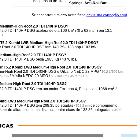
Suspensão de Trás :
Springs. Anti-Roll Bar.
Se encontrou um erro nesta ficha
envie sua correcção aqui
 Medium-High Roof 2.0 TDI 140HP DSG?
2.0 TDI 140HP DSG acelera de 0 a 100 km/h (0 a 62 mph) em 13.1
ph.
r T5.2 Kombi LWB Medium-High Roof 2.0 TDI 140HP DSG?
Roof 2.0 TDI 140HP DSG tem 140 PS / 138 bhp / 103 kW.
Medium-High Roof 2.0 TDI 140HP DSG?
 2.0 TDI 140HP DSG pesa 1985 Kg / 4376 lbs.
ter T5.2 Kombi LWB Medium-High Roof 2.0 TDI 140HP DSG?
ium-High Roof 2.0 TDI 140HP DSG é Urbano NEDC
23 MPG /
10.2 L/100 km
/ Médio NEDC
29 MPG /
.
MPG UK
8 L/100 km / 35 MPG UK
Medium-High Roof 2.0 TDI 140HP DSG?
3
 2.0 TDI 140HP DSG tem um motor Em linha 4, Diesel com 1968 cm
/
Kombi LWB Medium-High Roof 2.0 TDI 140HP DSG?
f 2.0 TDI 140HP DSG tem
208.35 polegadas
de comprimento,
/ 529.2 cm
de altura, com uma distância entre eixos de
133.86 polegadas
.6 cm
/ 340.0
ICAS