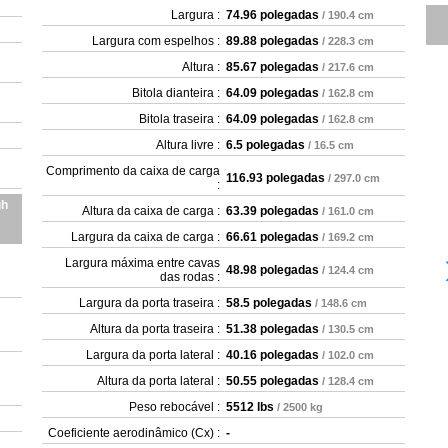
Largura :
74.96 polegadas
/ 190.4 cm
Largura com espelhos :
89.88 polegadas
/ 228.3 cm
Altura :
85.67 polegadas
/ 217.6 cm
Bitola dianteira :
64.09 polegadas
/ 162.8 cm
Bitola traseira :
64.09 polegadas
/ 162.8 cm
Altura livre :
6.5 polegadas
/ 16.5 cm
Comprimento da caixa de carga
116.93 polegadas
/ 297.0 cm
:
gh
Altura da caixa de carga :
63.39 polegadas
/ 161.0 cm
Largura da caixa de carga :
66.61 polegadas
/ 169.2 cm
Largura máxima entre cavas
48.98 polegadas
/ 124.4 cm
das rodas :
Largura da porta traseira :
58.5 polegadas
/ 148.6 cm
Altura da porta traseira :
51.38 polegadas
/ 130.5 cm
Largura da porta lateral :
40.16 polegadas
/ 102.0 cm
Altura da porta lateral :
50.55 polegadas
/ 128.4 cm
Peso rebocável :
5512 lbs
/ 2500 kg
Coeficiente aerodinâmico (Cx) :
-