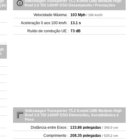
gh
Volkswagen Transporter T5.2 Kombi LWB Medium-High
- 2
ução
Roof 2.0 TDI 140HP DSG Desempenho / Prestações
- 2
Velocidade Máxima :
103 Mph
- 2
/ 166 km/h
- 2
Aceleração 0 aos 100 km/h :
13.1 s
- 
Ruído de condução UE :
73 dB
- 2
gh
r
Volkswagen Transporter T5.2 Kombi LWB Medium-High
Roof 2.0 TDI 140HP DSG Dimensões, Aerodinâmica e
Peso
Distância entre Eixos :
133.86 polegadas
/ 340.0 cm
Comprimento :
208.35 polegadas
/ 529.2 cm