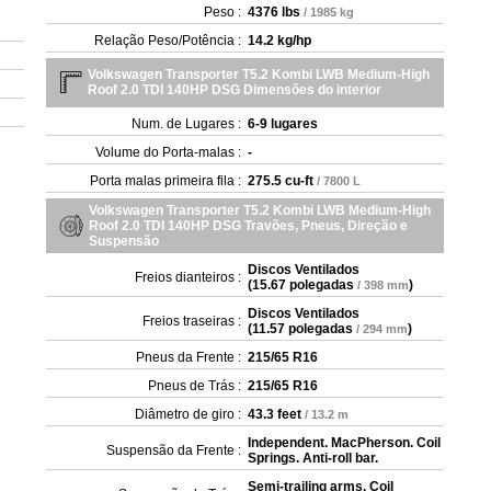
Peso :
4376 lbs
/ 1985 kg
Relação Peso/Potência :
14.2 kg/hp
Volkswagen Transporter T5.2 Kombi LWB Medium-High
Roof 2.0 TDI 140HP DSG Dimensões do interior
Num. de Lugares :
6-9 lugares
Volume do Porta-malas :
-
Porta malas primeira fila :
275.5 cu-ft
/ 7800 L
Volkswagen Transporter T5.2 Kombi LWB Medium-High
Roof 2.0 TDI 140HP DSG Travões, Pneus, Direção e
Suspensão
Discos Ventilados
Freios dianteiros :
(
15.67 polegadas
)
/ 398 mm
Discos Ventilados
Freios traseiras :
(
11.57 polegadas
)
/ 294 mm
Pneus da Frente :
215/65 R16
Pneus de Trás :
215/65 R16
Diâmetro de giro :
43.3 feet
/ 13.2 m
Independent. MacPherson. Coil
Suspensão da Frente :
Springs. Anti-roll bar.
Semi-trailing arms. Coil