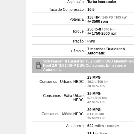
Aspiração :
Turbo Intercooler
Taxa de Compressão :
16.5
138 HP
/ 140 PS / 103 kW
Potência :
@ 3500 rpm
250 lb-ft
/ 340 Nm
Torque :
@ 1750-2500 rpm
Tração :
FWD
7 marchas Dualclutch
Câmbio :
Automatic
Volkswagen Transporter T5.2 Kombi LWB Medium-Hi
Roof 2.0 TDI 140HP DSG Consumos, Emissões e
Autonomia
23 MPG
Consumos - Urbano NEDC :
10.2 L/100 km
28 MPG UK
35 MPG
Consumos - Extra-Urbano
6.7 L/100 km
NEDC :
42 MPG UK
29 MPG
Consumos - Médio NEDC :
8 L/100 km
35 MPG UK
Autonomia :
622 miles
/ 1000 km
21.1 gallons