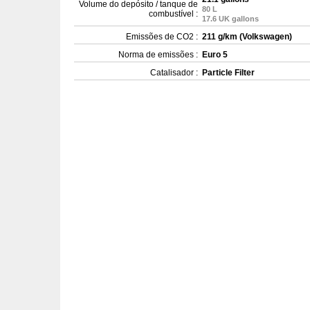
Volume do depósito / tanque de
80 L
combustível :
17.6 UK gallons
Emissões de CO2 :
211 g/km (Volkswagen)
Norma de emissões :
Euro 5
Catalisador :
Particle Filter