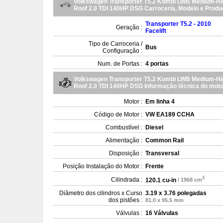
Volkswagen Transporter T5.2 Kombi LWB Medium-Hi
Roof 2.0 TDI 140HP DSG Carroceria, Modelo e Prod
Transporter T5.2 - 2010
Geração :
Facelift
Tipo de Carroceria /
Bus
Configuração :
Num. de Portas :
4 portas
Volkswagen Transporter T5.2 Kombi LWB Medium-Hi
Roof 2.0 TDI 140HP DSG Informação técnica do moto
Motor :
Em linha 4
Código de Motor :
VW EA189 CCHA
Combustível :
Diesel
Alimentação :
Common Rail
Disposição :
Transversal
Posição Instalação do Motor :
Frente
3
Cilindrada :
120.1 cu-in
/ 1968 cm
Diâmetro dos cilindros x Curso
3.19 x 3.76 polegadas
dos pistões :
81.0 x 95.5 mm
Válvulas :
16 Válvulas