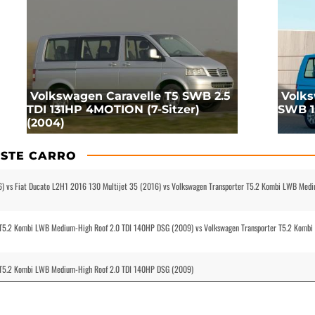
Volkswagen Caravelle T5 SWB 2.5
Volks
TDI 131HP 4MOTION (7-Sitzer)
SWB 1.
(2004)
STE CARRO
) vs Fiat Ducato L2H1 2016 130 Multijet 35 (2016) vs Volkswagen Transporter T5.2 Kombi LWB Med
r T5.2 Kombi LWB Medium-High Roof 2.0 TDI 140HP DSG (2009) vs Volkswagen Transporter T5.2 Komb
r T5.2 Kombi LWB Medium-High Roof 2.0 TDI 140HP DSG (2009)