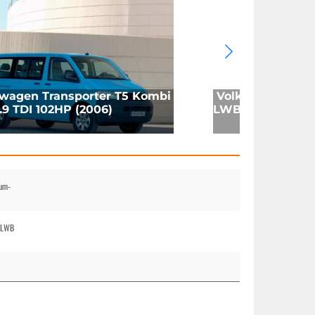
wagen Transporter T5 Kombi
Volkswagen Tra
9 TDI 102HP (2006)
LWB 1.9 TDI 102H
ium-
i LWB