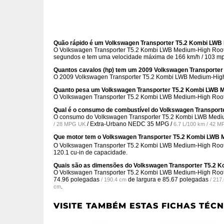
Quão rápido é um Volkswagen Transporter T5.2 Kombi LWB
O Volkswagen Transporter T5.2 Kombi LWB Medium-High Roof 
segundos e tem uma velocidade máxima de 166 km/h / 103 m
Quantos cavalos (hp) tem um 2009 Volkswagen Transporte
O 2009 Volkswagen Transporter T5.2 Kombi LWB Medium-High 
Quanto pesa um Volkswagen Transporter T5.2 Kombi LWB 
O Volkswagen Transporter T5.2 Kombi LWB Medium-High Roof
Qual é o consumo de combustível do Volkswagen Transpor
O consumo do Volkswagen Transporter T5.2 Kombi LWB Med
/ Extra-Urbano NEDC
35 MPG /
/ 28 MPG UK
6.7 L/100 km / 42 
Que motor tem o Volkswagen Transporter T5.2 Kombi LWB 
O Volkswagen Transporter T5.2 Kombi LWB Medium-High Roof
120.1 cu-in de capacidade.
Quais são as dimensões do Volkswagen Transporter T5.2 
O Volkswagen Transporter T5.2 Kombi LWB Medium-High Roo
74.96 polegadas
de largura e
85.67 polegadas
/ 190.4 cm
/ 217
.
cm
VISITE TAMBÉM ESTAS FICHAS TÉCN