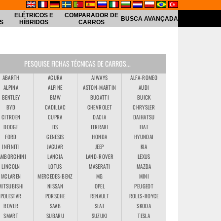
ELÉTRICOS E
COMPARADOR DE
BUSCA AVANÇADA
S
HÍBRIDOS
CARROS
PESQUISE FICHAS TÉCNICAS DE CARROS...
ABARTH
ACURA
AIWAYS
ALFA-ROMEO
ALPINA
ALPINE
ASTON-MARTIN
AUDI
BENTLEY
BMW
BUGATTI
BUICK
BYD
CADILLAC
CHEVROLET
CHRYSLER
CITROEN
CUPRA
DACIA
DAIHATSU
DODGE
DS
FERRARI
FIAT
FORD
GENESIS
HONDA
HYUNDAI
INFINITI
JAGUAR
JEEP
KIA
AMBORGHINI
LANCIA
LAND-ROVER
LEXUS
LINCOLN
LOTUS
MASERATI
MAZDA
MCLAREN
MERCEDES-BENZ
MG
MINI
MITSUBISHI
NISSAN
OPEL
PEUGEOT
POLESTAR
PORSCHE
RENAULT
ROLLS-ROYCE
ROVER
SAAB
SEAT
SKODA
SMART
SUBARU
SUZUKI
TESLA