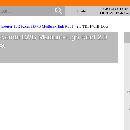
CATÁLOGO DE
LOJA
FICHAS TÉCNICA
nsporter T5.2 Kombi LWB Medium-High Roof
> 2.0 TDI 140HP DSG
2 Kombi LWB Medium-High Roof 2.0
ca
L