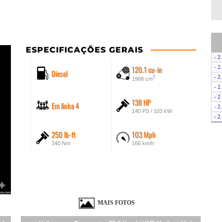
ESPECIFICAÇÕES GERAIS
- 2
120.1 cu-in
- 2
Diesel
- 
3
1968 cm
- 
- 2
138 HP
Em linha 4
- 
140 PS / 103 kW
- 
- 2
250 lb-ft
103 Mph
- 2
340 Nm
166 km/h
- 2
- 2
- 2
- 
- 2
- 
MAIS FOTOS
- 
- 2