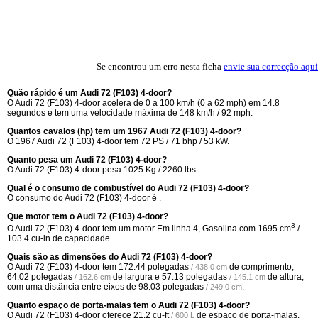
Se encontrou um erro nesta ficha
envie sua correcção aqui
Quão rápido é um Audi 72 (F103) 4-door?
O Audi 72 (F103) 4-door acelera de 0 a 100 km/h (0 a 62 mph) em 14.8
segundos e tem uma velocidade máxima de 148 km/h / 92 mph.
Quantos cavalos (hp) tem um 1967 Audi 72 (F103) 4-door?
O 1967 Audi 72 (F103) 4-door tem 72 PS / 71 bhp / 53 kW.
Quanto pesa um Audi 72 (F103) 4-door?
O Audi 72 (F103) 4-door pesa 1025 Kg / 2260 lbs.
Qual é o consumo de combustível do Audi 72 (F103) 4-door?
O consumo do Audi 72 (F103) 4-door é .
Que motor tem o Audi 72 (F103) 4-door?
3
O Audi 72 (F103) 4-door tem um motor Em linha 4, Gasolina com 1695 cm
/
103.4 cu-in de capacidade.
Quais são as dimensões do Audi 72 (F103) 4-door?
O Audi 72 (F103) 4-door tem
172.44 polegadas
de comprimento,
/ 438.0 cm
64.02 polegadas
de largura e
57.13 polegadas
de altura,
/ 162.6 cm
/ 145.1 cm
com uma distância entre eixos de
98.03 polegadas
.
/ 249.0 cm
Quanto espaço de porta-malas tem o Audi 72 (F103) 4-door?
O Audi 72 (F103) 4-door oferece
21.2 cu-ft
de espaço de porta-malas.
/ 600 L