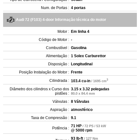
Num. de Portas :
4 portas
Audi 72 (F103) 4-door Informação técnica do motor
Motor :
Em linha 4
Código de Motor :
-
Combustível :
Gasolina
Alimentação :
1 Solex Carburettor
Disposição :
Longitudinal
Posição Instalação do Motor :
Frente
3
Cilindrada :
103.4 cu-in
/ 1695 cm
Diâmetro dos cilindros x Curso dos
3.15 x 3.32 polegadas
pistões :
80.0 x 84.4 mm
Válvulas :
8 Válvulas
Aspiração :
atmosférico
Taxa de Compressão :
9.1
71 HP
/ 72 PS / 53 kW
Potência :
@ 5000 rpm
93 lb-ft
/ 127 Nm