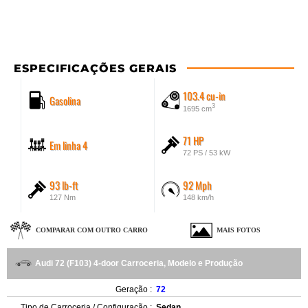
ESPECIFICAÇÕES GERAIS
103.4 cu-in
Gasolina
3
1695 cm
71 HP
Em linha 4
72 PS / 53 kW
93 lb-ft
92 Mph
127 Nm
148 km/h
COMPARAR COM OUTRO CARRO
MAIS FOTOS
Audi 72 (F103) 4-door Carroceria, Modelo e Produção
Geração :
72
Tipo de Carroceria / Configuração :
Sedan