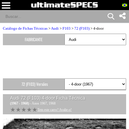
Catálogo de Fichas Técnicas
>
Audi
>
F103
>
72 (F103)
> 4-door
FABRICANTE
72 (F103) Versões
Audi 72 (F103) 4-door
Ficha Técnica
(1967 - 1968)
- Anos 1967, 1968
★★★★★
★★★★★
Tem este carro? Avalie-o!