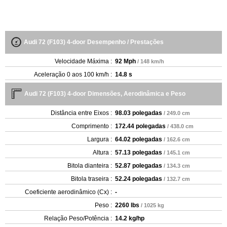
Audi 72 (F103) 4-door Desempenho / Prestações
Velocidade Máxima :
92 Mph
/ 148 km/h
Aceleração 0 aos 100 km/h :
14.8 s
Audi 72 (F103) 4-door Dimensões, Aerodinâmica e Peso
Distância entre Eixos :
98.03 polegadas
/ 249.0 cm
Comprimento :
172.44 polegadas
/ 438.0 cm
Largura :
64.02 polegadas
/ 162.6 cm
Altura :
57.13 polegadas
/ 145.1 cm
Bitola dianteira :
52.87 polegadas
/ 134.3 cm
Bitola traseira :
52.24 polegadas
/ 132.7 cm
Coeficiente aerodinâmico (Cx) :
-
Peso :
2260 lbs
/ 1025 kg
Relação Peso/Potência :
14.2 kg/hp