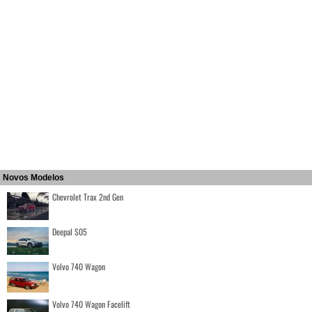
Novos Modelos
Chevrolet Trax 2nd Gen
Deepal S05
Volvo 740 Wagon
Volvo 740 Wagon Facelift