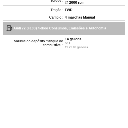
Torque :
@ 2000 rpm
Tração :
FWD
Câmbio :
4 marchas Manual
Audi 72 (F103) 4-door Consumos, Emissões e Autonomia
14 gallons
Volume do depósito / tanque de
53 L
combustível :
11.7 UK gallons