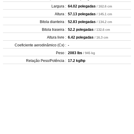
Largura :
64.02 polegadas
/ 162.6 cm
Altura :
57.13 polegadas
/ 145.1 cm
Bitola dianteira :
52.83 polegadas
/ 134.2 cm
Bitola traseira :
52.2 polegadas
/ 132.6 cm
Altura livre :
6.42 polegadas
/ 16.3 cm
Coeficiente aerodinâmico (Cx) :
-
Peso :
2083 lbs
/ 945 kg
Relação Peso/Potência :
17.2 kg/hp