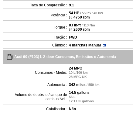
Taxa de Compressão :
9.1
54 HP
/ 55 PS / 40 kW
Potência :
@ 4750 rpm
83 lb-ft
/ 113 Nm
Torque :
@ 2600 rpm
Tração :
FWD
Câmbio :
4 marchas Manual
Audi 60 (F103) L 2-door Consumos, Emissões e Autonomia
24 MPG
Consumos - Médio:
10 L/100 km
28 MPG UK
Autonomia :
342 miles
/ 550 km
14.5 gallons
Volume do depósito / tanque de
55 L
combustível :
12.1 UK gallons
Catalisador :
Não