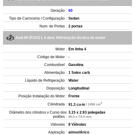
Geração :
60
Tipo de Carroceria / Configuração :
Sedan
Num. de Portas :
2 portas
Audi 60 (F103) L 2-door Informação técnica do motor
Motor :
Em linha 4
Código de Motor :
-
Combustível :
Gasolina
Alimentação :
1 Solex carb
Líquido de Refrigeração :
Water
Disposição :
Longitudinal
Posição Instalação do Motor :
Frente
3
Cilindrada :
91.3 cu-in
/ 1496 cm
Diâmetro dos cilindros x Curso dos
3.15 x 2.93 polegadas
pistões :
80.0 x 74.4 mm
Válvulas :
8 Válvulas
Aspiração :
atmosférico