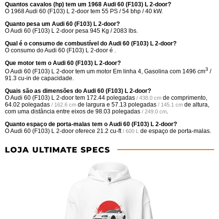
Quantos cavalos (hp) tem um 1968 Audi 60 (F103) L 2-door?
O 1968 Audi 60 (F103) L 2-door tem 55 PS / 54 bhp / 40 kW.
Quanto pesa um Audi 60 (F103) L 2-door?
O Audi 60 (F103) L 2-door pesa 945 Kg / 2083 lbs.
Qual é o consumo de combustível do Audi 60 (F103) L 2-door?
O consumo do Audi 60 (F103) L 2-door é .
Que motor tem o Audi 60 (F103) L 2-door?
3
O Audi 60 (F103) L 2-door tem um motor Em linha 4, Gasolina com 1496 cm
/
91.3 cu-in de capacidade.
Quais são as dimensões do Audi 60 (F103) L 2-door?
O Audi 60 (F103) L 2-door tem
172.44 polegadas
de comprimento,
/ 438.0 cm
64.02 polegadas
de largura e
57.13 polegadas
de altura,
/ 162.6 cm
/ 145.1 cm
com uma distância entre eixos de
98.03 polegadas
.
/ 249.0 cm
Quanto espaço de porta-malas tem o Audi 60 (F103) L 2-door?
O Audi 60 (F103) L 2-door oferece
21.2 cu-ft
de espaço de porta-malas.
/ 600 L
LOJA ULTIMATE SPECS