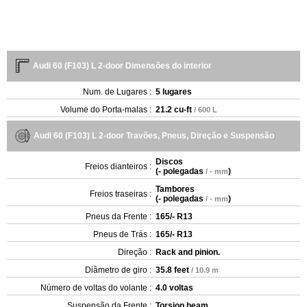
Audi 60 (F103) L 2-door Dimensões do interior
Num. de Lugares :
5 lugares
Volume do Porta-malas :
21.2 cu-ft
/ 600 L
Audi 60 (F103) L 2-door Travões, Pneus, Direção e Suspensão
Discos
Freios dianteiros :
(
- polegadas
)
/ - mm
Tambores
Freios traseiras :
(
- polegadas
)
/ - mm
Pneus da Frente :
165/- R13
Pneus de Trás :
165/- R13
Direção :
Rack and pinion.
Diâmetro de giro :
35.8 feet
/ 10.9 m
Número de voltas do volante :
4.0 voltas
Suspensão da Frente :
Torsion beam.