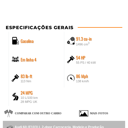
ESPECIFICAÇÕES GERAIS
91.3 cu-in
Gasolina
3
1496 cm
54 HP
Em linha 4
55 PS / 40 kW
83 lb-ft
86 Mph
113 Nm
138 km/h
24 MPG
10 L/100 km
28 MPG UK
COMPARAR COM OUTRO CARRO
MAIS FOTOS
Audi 60 (F103) L 2-door Carroceria, Modelo e Produção