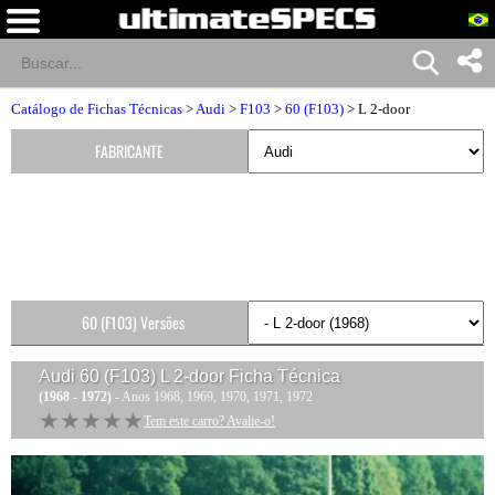
Catálogo de Fichas Técnicas
>
Audi
>
F103
>
60 (F103)
> L 2-door
FABRICANTE
60 (F103) Versões
Audi 60 (F103) L 2-door
Ficha Técnica
(1968 - 1972)
- Anos 1968, 1969, 1970, 1971, 1972
★★★★★
★★★★★
Tem este carro? Avalie-o!