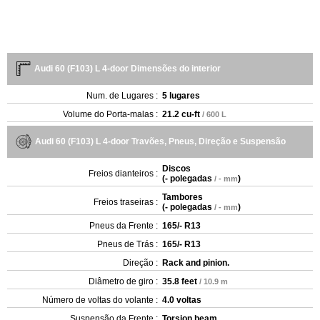
Audi 60 (F103) L 4-door Dimensões do interior
Num. de Lugares :
5 lugares
Volume do Porta-malas :
21.2 cu-ft
/ 600 L
Audi 60 (F103) L 4-door Travões, Pneus, Direção e Suspensão
Discos
Freios dianteiros :
(
- polegadas
)
/ - mm
Tambores
Freios traseiras :
(
- polegadas
)
/ - mm
Pneus da Frente :
165/- R13
Pneus de Trás :
165/- R13
Direção :
Rack and pinion.
Diâmetro de giro :
35.8 feet
/ 10.9 m
Número de voltas do volante :
4.0 voltas
Suspensão da Frente :
Torsion beam.