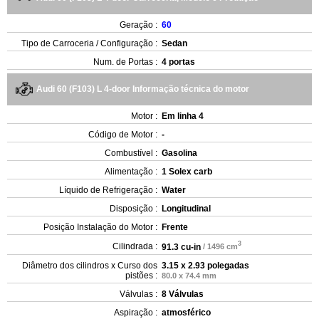
Geração :
60
Tipo de Carroceria / Configuração :
Sedan
Num. de Portas :
4 portas
Audi 60 (F103) L 4-door Informação técnica do motor
Motor :
Em linha 4
Código de Motor :
-
Combustível :
Gasolina
Alimentação :
1 Solex carb
Líquido de Refrigeração :
Water
Disposição :
Longitudinal
Posição Instalação do Motor :
Frente
3
Cilindrada :
91.3 cu-in
/ 1496 cm
Diâmetro dos cilindros x Curso dos
3.15 x 2.93 polegadas
pistões :
80.0 x 74.4 mm
Válvulas :
8 Válvulas
Aspiração :
atmosférico