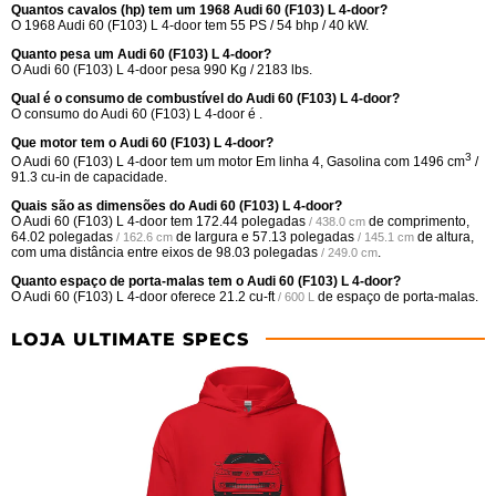
Quantos cavalos (hp) tem um 1968 Audi 60 (F103) L 4-door?
O 1968 Audi 60 (F103) L 4-door tem 55 PS / 54 bhp / 40 kW.
Quanto pesa um Audi 60 (F103) L 4-door?
O Audi 60 (F103) L 4-door pesa 990 Kg / 2183 lbs.
Qual é o consumo de combustível do Audi 60 (F103) L 4-door?
O consumo do Audi 60 (F103) L 4-door é .
Que motor tem o Audi 60 (F103) L 4-door?
3
O Audi 60 (F103) L 4-door tem um motor Em linha 4, Gasolina com 1496 cm
/
91.3 cu-in de capacidade.
Quais são as dimensões do Audi 60 (F103) L 4-door?
O Audi 60 (F103) L 4-door tem
172.44 polegadas
de comprimento,
/ 438.0 cm
64.02 polegadas
de largura e
57.13 polegadas
de altura,
/ 162.6 cm
/ 145.1 cm
com uma distância entre eixos de
98.03 polegadas
.
/ 249.0 cm
Quanto espaço de porta-malas tem o Audi 60 (F103) L 4-door?
O Audi 60 (F103) L 4-door oferece
21.2 cu-ft
de espaço de porta-malas.
/ 600 L
LOJA ULTIMATE SPECS