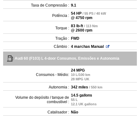
Taxa de Compressão :
9.1
54 HP
/ 55 PS / 40 kW
Potência :
@ 4750 rpm
83 lb-ft
/ 113 Nm
Torque :
@ 2600 rpm
Tração :
FWD
Câmbio :
4 marchas Manual
Audi 60 (F103) L 4-door Consumos, Emissões e Autonomia
24 MPG
Consumos - Médio:
10 L/100 km
28 MPG UK
Autonomia :
342 miles
/ 550 km
14.5 gallons
Volume do depósito / tanque de
55 L
combustível :
12.1 UK gallons
Catalisador :
Não