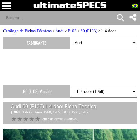
Catálogo de Fichas Técnicas
>
Audi
>
F103
>
60 (F103)
> L 4-door
FABRICANTE
60 (F103) Versões
Audi 60 (F103) L 4-door
Ficha Técnica
(1968 - 1972)
- Anos 1968, 1969, 1970, 1971, 1972
★★★★★
★★★★★
Tem este carro? Avalie-o!