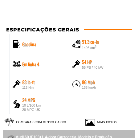
ESPECIFICAÇÕES GERAIS
91.3 cu-in
Gasolina
3
1496 cm
54 HP
Em linha 4
55 PS / 40 kW
83 lb-ft
86 Mph
113 Nm
138 km/h
24 MPG
10 L/100 km
28 MPG UK
COMPARAR COM OUTRO CARRO
MAIS FOTOS
Audi 60 (F103) L 4-door Carroceria, Modelo e Produção