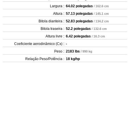
Largura :
64.02 polegadas
/ 162.6 cm
Altura :
57.13 polegadas
/ 145.1 cm
Bitola dianteira :
52.83 polegadas
/ 134.2 cm
Bitola traseira :
52.2 polegadas
/ 132.6 cm
Altura livre :
6.42 polegadas
/ 16.3 cm
Coeficiente aerodinâmico (Cx) :
-
Peso :
2183 lbs
/ 990 kg
Relação Peso/Potência :
18 kg/hp