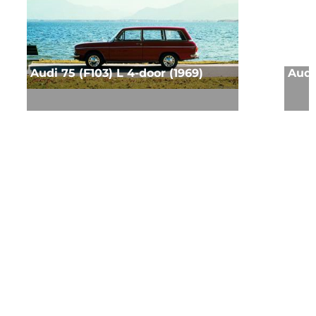
Audi 75 (F103) L 4-door (1969)
Audi 