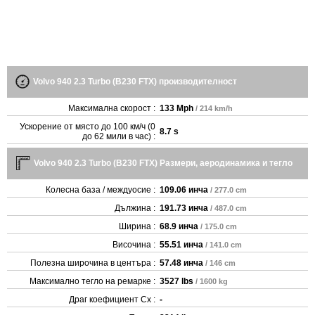
Volvo 940 2.3 Turbo (B230 FTX) производителност
Максимална скорост :
133 Mph
/ 214 km/h
Ускорение от място до 100 км/ч (0
8.7 s
до 62 мили в час) :
Volvo 940 2.3 Turbo (B230 FTX) Размери, аеродинамика и тегло
Колесна база / междуосие :
109.06 инча
/ 277.0 cm
Дължина :
191.73 инча
/ 487.0 cm
Ширина :
68.9 инча
/ 175.0 cm
Височина :
55.51 инча
/ 141.0 cm
Полезна широчина в центъра :
57.48 инча
/ 146 cm
Максимално тегло на ремарке :
3527 lbs
/ 1600 kg
Драг коефициент Cx :
-