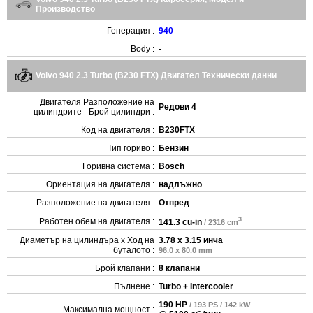
Производство
Генерация :
940
Body :
-
Volvo 940 2.3 Turbo (B230 FTX) Двигател Технически данни
Двигателя Разположение на
Редови 4
цилиндрите - Брой цилиндри :
Код на двигателя :
B230FTX
Тип гориво :
Бензин
Горивна система :
Bosch
Ориентация на двигателя :
надлъжно
Разположение на двигателя :
Отпред
3
Работен обем на двигателя :
141.3 cu-in
/ 2316 cm
Диаметър на цилиндъра x Ход на
3.78 x 3.15 инча
буталото :
96.0 x 80.0 mm
Брой клапани :
8 клапани
Пълнене :
Turbo + Intercooler
190 HP
/ 193 PS / 142 kW
Максимална мощност :