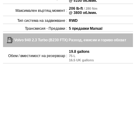
@ 5100 об./мин.
206 lb-ft
/ 280 Nm
Максимален въртящ момент :
@ 3800 об./мин.
Тип система на задвижване :
RWD
Трансмисия - Предавки :
5 предавки Manual
Volvo 940 2.3 Turbo (B230 FTX) Разход, емисии и гориво обхват
19.8 gallons
Обем / вместимост на резервоар :
75 L
16.5 UK gallons