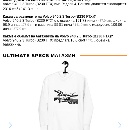
Какъв двигател има Volvo 940 2.3 Turbo (B230 FTX)?
Volvo 940 2.3 Turbo (B230 FTX) има Редови 4, Бензин двигател с капацитет
3
2316 cm
/ 141.3 cu-in.
Какви са размерите на Volvo 940 2.3 Turbo (B230 FTX)?
Volvo 940 2.3 Turbo (B230 FTX) е с дължина
191.73 инча
, ширина
/ 487.0 cm
68.9 инча
и височина
55.51 инча
, с междуосие
109.06
/ 175.0 cm
/ 141.0 cm
инча
.
/ 277.0 cm
Какъв е обемът на багажника на Volvo 940 2.3 Turbo (B230 FTX)?
Volvo 940 2.3 Turbo (B230 FTX) предлага
16.6 cu-ft
обем на
/ 471 L
багажника.
ULTIMATE SPECS МАГАЗИН