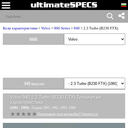
Коли характеристики
>
Volvo
>
900 Series
>
940
> 2.3 Turbo (B230 FTX)
MAKE
940 версии
Volvo 940 2.3 Turbo (B230 FTX)
Технически
характеристики
(1991 - 1994)
- Години 1991, 1992, 1993, 1994
★★★★★
★★★★★
Притежавате този автомобил? Оценете го!