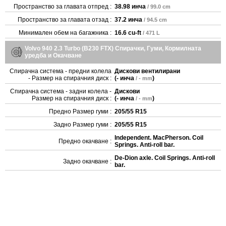
Пространство за главата отпред :
38.98 инча
/ 99.0 cm
Пространство за главата отзад :
37.2 инча
/ 94.5 cm
Минимален обем на багажника :
16.6 cu-ft
/ 471 L
Volvo 940 2.3 Turbo (B230 FTX) Спирачки, Гуми, Кормилната
уредба и Окачване
Спирачна система - предни колела
Дискови вентилирани
- Размер на спирачния диск :
(
- инча
)
/ - mm
Спирачна система - задни колела -
Дискови
Размер на спирачния диск :
(
- инча
)
/ - mm
Предно Размер гуми :
205/55 R15
Задно Размер гуми :
205/55 R15
Independent. MacPherson. Coil
Предно окачване :
Springs. Anti-roll bar.
De-Dion axle. Coil Springs. Anti-roll
Задно окачване :
bar.