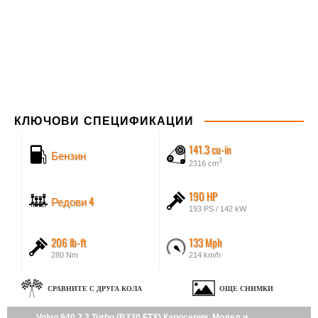
КЛЮЧОВИ СПЕЦИФИКАЦИИ
141.3 cu-in
Бензин
3
2316 cm
190 HP
Редови 4
193 PS / 142 kW
206 lb-ft
133 Mph
280 Nm
214 km/h
СРАВНИТЕ С ДРУГА КОЛА
ОЩЕ СНИМКИ
Volvo 940 2.3 Turbo (B230 FTX) Каросерия, Модел и