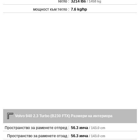
Тегло :
3214 lbs
/ 1458 kg
мощност към тегло :
7.6 kg/hp
Volvo 940 2.3 Turbo (B230 FTX) Размери на интериора
Пространство за раменете отпред :
56.3 инча
/ 143.0 cm
Пространство за раменете отзад :
56.3 инча
/ 143.0 cm