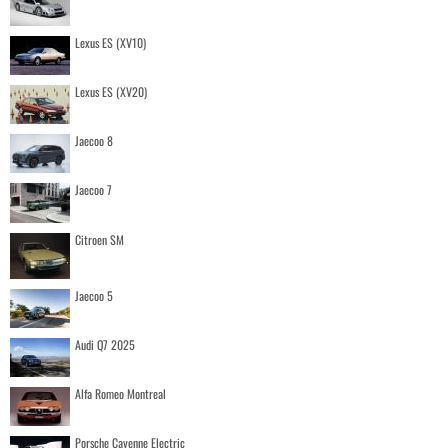
Lexus ES (XV10)
Lexus ES (XV20)
Jaecoo 8
Jaecoo 7
Citroen SM
Jaecoo 5
Audi Q7 2025
Alfa Romeo Montreal
Porsche Cayenne Electric