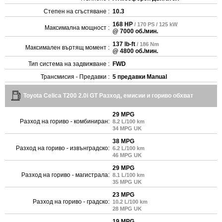
Степен на сгъстяване :
10.3
168 HP
/ 170 PS / 125 kW
Максимална мощност :
@ 7000 об./мин.
137 lb-ft
/ 186 Nm
Максимален въртящ момент :
@ 4800 об./мин.
Тип система на задвижване :
FWD
Трансмисия - Предавки :
5 предавки Manual
Toyota Celica T200 2.0i GT Разход, емисии и гориво обхват
29 MPG
Разход на гориво - комбиниран:
8.2 L/100 km
34 MPG UK
38 MPG
Разход на гориво - извънградско:
6.2 L/100 km
46 MPG UK
29 MPG
Разход на гориво - магистрала:
8.1 L/100 km
35 MPG UK
23 MPG
Разход на гориво - градско:
10.2 L/100 km
28 MPG UK
19 MPG