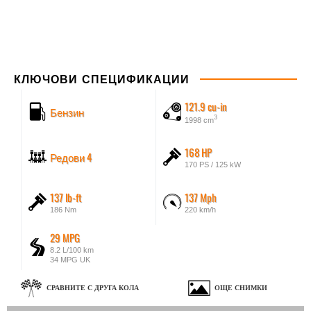
КЛЮЧОВИ СПЕЦИФИКАЦИИ
121.9 cu-in
Бензин
3
1998 cm
168 HP
Редови 4
170 PS / 125 kW
137 lb-ft
137 Mph
186 Nm
220 km/h
29 MPG
8.2 L/100 km
34 MPG UK
СРАВНИТЕ С ДРУГА КОЛА
ОЩЕ СНИМКИ