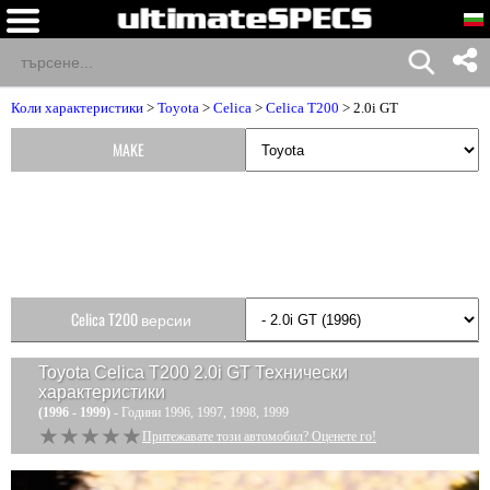
Коли характеристики
>
Toyota
>
Celica
>
Celica T200
> 2.0i GT
MAKE
Celica T200 версии
Toyota Celica T200 2.0i GT
Технически
характеристики
(1996 - 1999)
- Години 1996, 1997, 1998, 1999
★★★★★
★★★★★
Притежавате този автомобил? Оценете го!