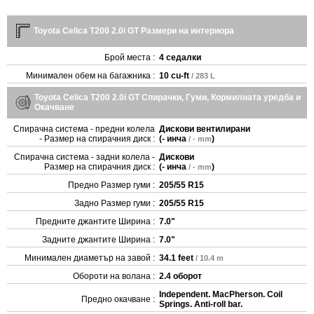
Toyota Celica T200 2.0i GT Размери на интериора
Брой места :
4 седалки
Минимален обем на багажника :
10 cu-ft
/ 283 L
Toyota Celica T200 2.0i GT Спирачки, Гуми, Кормилната уредба и
Окачване
Спирачна система - предни колела
Дискови вентилирани
- Размер на спирачния диск :
(
- инча
)
/ - mm
Спирачна система - задни колела -
Дискови
Размер на спирачния диск :
(
- инча
)
/ - mm
Предно Размер гуми :
205/55 R15
Задно Размер гуми :
205/55 R15
Предните джантите Ширина :
7.0"
Задните джантите Ширина :
7.0"
Минимален диаметър на завой :
34.1 feet
/ 10.4 m
Oбороти на волана :
2.4 оборот
Independent. MacPherson. Coil
Предно окачване :
Springs. Anti-roll bar.