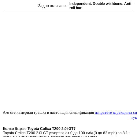
Independent. Double wishbone. Anti-
Задно окачване :
roll bar
Ако сте намерили грешка в настоящия спецификация
изпратете корекцията си
тук
Колко бърз е Toyota Celica T200 2.0i GT?
Toyota Celica T200 2.0i GT ускорява от 0 до 100 км/ч (0 до 62 mph) за 8.1