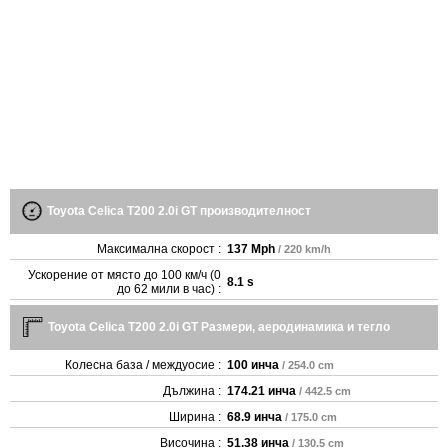
Toyota Celica T200 2.0i GT производителност
Максимална скорост :
137 Mph
/ 220 km/h
Ускорение от място до 100 км/ч (0
8.1 s
до 62 мили в час) :
Toyota Celica T200 2.0i GT Размери, аеродинамика и тегло
Колесна база / междуосие :
100 инча
/ 254.0 cm
Дължина :
174.21 инча
/ 442.5 cm
Ширина :
68.9 инча
/ 175.0 cm
Височина :
51.38 инча
/ 130.5 cm