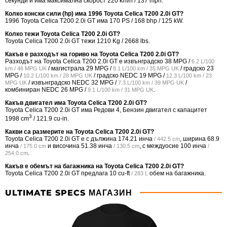
секунди и има максимална скорост 220 km/h / 137 mph.
Колко конски сили (hp) има 1996 Toyota Celica T200 2.0i GT?
1996 Toyota Celica T200 2.0i GT има 170 PS / 168 bhp / 125 kW.
Колко тежи Toyota Celica T200 2.0i GT?
Toyota Celica T200 2.0i GT тежи 1210 Kg / 2668 lbs.
Какъв е разходът на гориво на Toyota Celica T200 2.0i GT?
Разходът на Toyota Celica T200 2.0i GT е извънградско
38 MPG /
6.2 L/100
/ магистрала
29 MPG /
/ градско
23
km / 46 MPG UK
8.1 L/100 km / 35 MPG UK
MPG /
/ градско NEDC
19 MPG /
10.2 L/100 km / 28 MPG UK
12.3 L/100 km / 23
/ извънградско NEDC
32 MPG /
/
MPG UK
7.3 L/100 km / 39 MPG UK
комбиниран NEDC
26 MPG /
.
9.1 L/100 km / 31 MPG UK
Какъв двигател има Toyota Celica T200 2.0i GT?
Toyota Celica T200 2.0i GT има Редови 4, Бензин двигател с капацитет
3
1998 cm
/ 121.9 cu-in.
Какви са размерите на Toyota Celica T200 2.0i GT?
Toyota Celica T200 2.0i GT е с дължина
174.21 инча
, ширина
68.9
/ 442.5 cm
инча
и височина
51.38 инча
, с междуосие
100 инча
/ 175.0 cm
/ 130.5 cm
/
.
254.0 cm
Какъв е обемът на багажника на Toyota Celica T200 2.0i GT?
Toyota Celica T200 2.0i GT предлага
10 cu-ft
обем на багажника.
/ 283 L
ULTIMATE SPECS МАГАЗИН