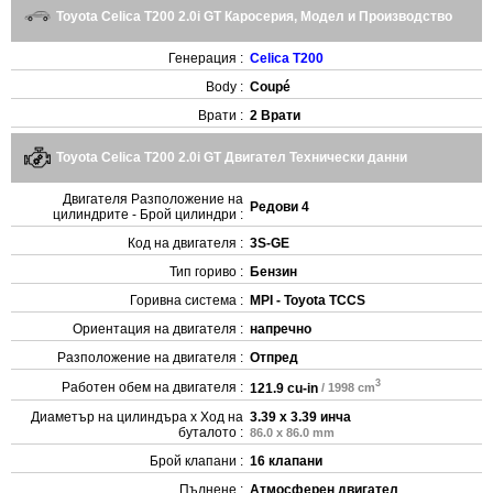
Toyota Celica T200 2.0i GT Каросерия, Модел и Производство
Генерация :
Celica T200
Body :
Coupé
Врати :
2 Врати
Toyota Celica T200 2.0i GT Двигател Технически данни
Двигателя Разположение на
Редови 4
цилиндрите - Брой цилиндри :
Код на двигателя :
3S-GE
Тип гориво :
Бензин
Горивна система :
MPI - Toyota TCCS
Ориентация на двигателя :
напречно
Разположение на двигателя :
Отпред
3
Работен обем на двигателя :
121.9 cu-in
/ 1998 cm
Диаметър на цилиндъра x Ход на
3.39 x 3.39 инча
буталото :
86.0 x 86.0 mm
Брой клапани :
16 клапани
Пълнене :
Атмосферен двигател