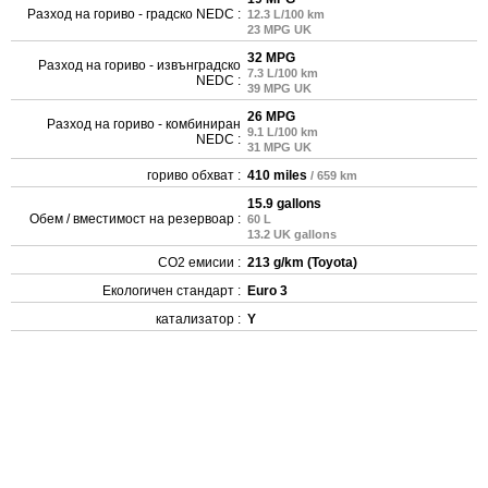
Разход на гориво - градско NEDC :
12.3 L/100 km
23 MPG UK
32 MPG
Разход на гориво - извънградско
7.3 L/100 km
NEDC :
39 MPG UK
26 MPG
Разход на гориво - комбиниран
9.1 L/100 km
NEDC :
31 MPG UK
гориво обхват :
410 miles
/ 659 km
15.9 gallons
Обем / вместимост на резервоар :
60 L
13.2 UK gallons
CO2 емисии :
213 g/km (Toyota)
Екологичен стандарт :
Euro 3
катализатор :
Y