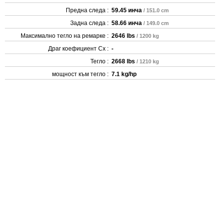
Предна следа :
59.45 инча
/ 151.0 cm
Задна следа :
58.66 инча
/ 149.0 cm
Максимално тегло на ремарке :
2646 lbs
/ 1200 kg
Драг коефициент Cx :
-
Тегло :
2668 lbs
/ 1210 kg
мощност към тегло :
7.1 kg/hp