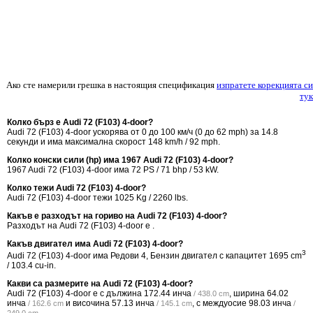
Ако сте намерили грешка в настоящия спецификация
изпратете корекцията си
тук
Колко бърз е Audi 72 (F103) 4-door?
Audi 72 (F103) 4-door ускорява от 0 до 100 км/ч (0 до 62 mph) за 14.8
секунди и има максимална скорост 148 km/h / 92 mph.
Колко конски сили (hp) има 1967 Audi 72 (F103) 4-door?
1967 Audi 72 (F103) 4-door има 72 PS / 71 bhp / 53 kW.
Колко тежи Audi 72 (F103) 4-door?
Audi 72 (F103) 4-door тежи 1025 Kg / 2260 lbs.
Какъв е разходът на гориво на Audi 72 (F103) 4-door?
Разходът на Audi 72 (F103) 4-door е .
Какъв двигател има Audi 72 (F103) 4-door?
3
Audi 72 (F103) 4-door има Редови 4, Бензин двигател с капацитет 1695 cm
/ 103.4 cu-in.
Какви са размерите на Audi 72 (F103) 4-door?
Audi 72 (F103) 4-door е с дължина
172.44 инча
, ширина
64.02
/ 438.0 cm
инча
и височина
57.13 инча
, с междуосие
98.03 инча
/ 162.6 cm
/ 145.1 cm
/
.
249.0 cm