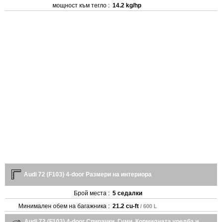
мощност към тегло :
14.2 kg/hp
Audi 72 (F103) 4-door Размери на интериора
Брой места :
5 седалки
Минимален обем на багажника :
21.2 cu-ft
/ 600 L
Audi 72 (F103) 4-door Спирачки, Гуми, Кормилната уредба и