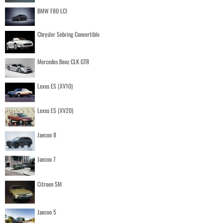
BMW F80 LCI
Chrysler Sebring Convertible
Mercedes Benz CLK GTR
Lexus ES (XV10)
Lexus ES (XV20)
Jaecoo 8
Jaecoo 7
Citroen SM
Jaecoo 5