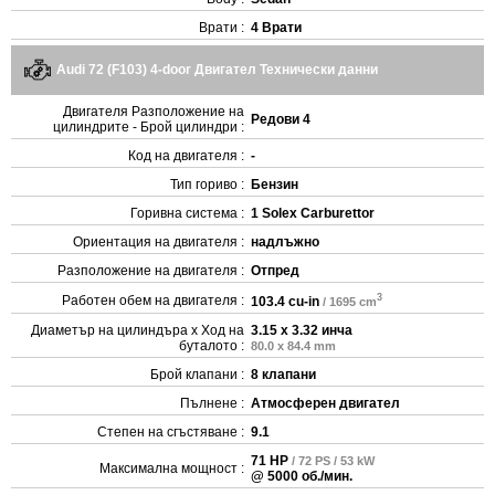
Врати :
4 Врати
Audi 72 (F103) 4-door Двигател Технически данни
Двигателя Разположение на
Редови 4
цилиндрите - Брой цилиндри :
Код на двигателя :
-
Тип гориво :
Бензин
Горивна система :
1 Solex Carburettor
Ориентация на двигателя :
надлъжно
Разположение на двигателя :
Отпред
3
Работен обем на двигателя :
103.4 cu-in
/ 1695 cm
Диаметър на цилиндъра x Ход на
3.15 x 3.32 инча
буталото :
80.0 x 84.4 mm
Брой клапани :
8 клапани
Пълнене :
Атмосферен двигател
Степен на сгъстяване :
9.1
71 HP
/ 72 PS / 53 kW
Максимална мощност :
@ 5000 об./мин.