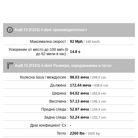
Audi 72 (F103) 4-door производителност
Максимална скорост :
92 Mph
/ 148 km/h
Ускорение от място до 100 км/ч (0
14.8 s
до 62 мили в час) :
Audi 72 (F103) 4-door Размери, аеродинамика и тегло
Колесна база / междуосие :
98.03 инча
/ 249.0 cm
Дължина :
172.44 инча
/ 438.0 cm
Ширина :
64.02 инча
/ 162.6 cm
Височина :
57.13 инча
/ 145.1 cm
Предна следа :
52.87 инча
/ 134.3 cm
Задна следа :
52.24 инча
/ 132.7 cm
Драг коефициент Cx :
-
Тегло :
2260 lbs
/ 1025 kg