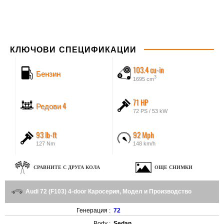
КЛЮЧОВИ СПЕЦИФИКАЦИИ
103.4 cu-in
Бензин
3
1695 cm
71 HP
Редови 4
72 PS / 53 kW
93 lb-ft
92 Mph
127 Nm
148 km/h
СРАВНИТЕ С ДРУГА КОЛА
ОЩЕ СНИМКИ
Audi 72 (F103) 4-door Каросерия, Модел и Производство
Генерация :
72
Body :
Sedan