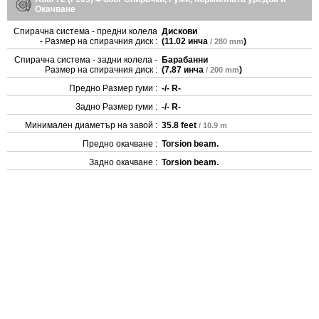
Окачване
Спирачна система - предни колела
Дискови
- Размер на спирачния диск :
(
11.02 инча
)
/ 280 mm
Спирачна система - задни колела -
Барабанни
Размер на спирачния диск :
(
7.87 инча
)
/ 200 mm
Предно Размер гуми :
-/- R-
Задно Размер гуми :
-/- R-
Минимален диаметър на завой :
35.8 feet
/ 10.9 m
Предно окачване :
Torsion beam.
Задно окачване :
Torsion beam.