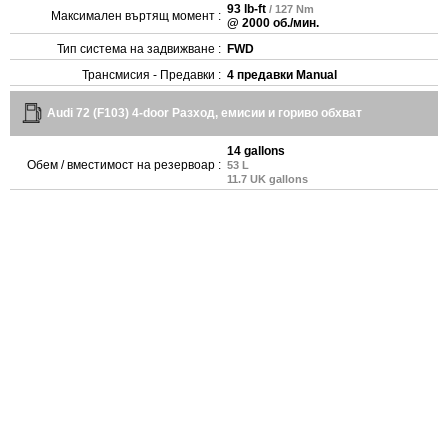
93 lb-ft
/ 127 Nm
Максимален въртящ момент :
@ 2000 об./мин.
Тип система на задвижване :
FWD
Трансмисия - Предавки :
4 предавки Manual
Audi 72 (F103) 4-door Разход, емисии и гориво обхват
14 gallons
Обем / вместимост на резервоар :
53 L
11.7 UK gallons