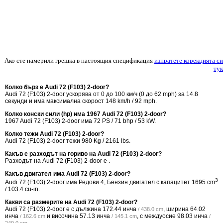
Ако сте намерили грешка в настоящия спецификация
изпратете корекцията си
тук
Колко бърз е Audi 72 (F103) 2-door?
Audi 72 (F103) 2-door ускорява от 0 до 100 км/ч (0 до 62 mph) за 14.8
секунди и има максимална скорост 148 km/h / 92 mph.
Колко конски сили (hp) има 1967 Audi 72 (F103) 2-door?
1967 Audi 72 (F103) 2-door има 72 PS / 71 bhp / 53 kW.
Колко тежи Audi 72 (F103) 2-door?
Audi 72 (F103) 2-door тежи 980 Kg / 2161 lbs.
Какъв е разходът на гориво на Audi 72 (F103) 2-door?
Разходът на Audi 72 (F103) 2-door е .
Какъв двигател има Audi 72 (F103) 2-door?
3
Audi 72 (F103) 2-door има Редови 4, Бензин двигател с капацитет 1695 cm
/ 103.4 cu-in.
Какви са размерите на Audi 72 (F103) 2-door?
Audi 72 (F103) 2-door е с дължина
172.44 инча
, ширина
64.02
/ 438.0 cm
инча
и височина
57.13 инча
, с междуосие
98.03 инча
/ 162.6 cm
/ 145.1 cm
/
.
249.0 cm