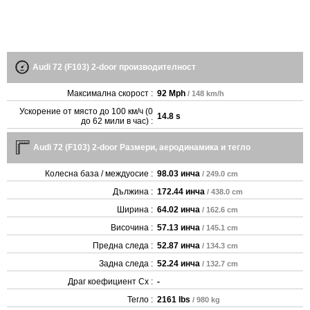
Audi 72 (F103) 2-door производителност
Максимална скорост :
92 Mph
/ 148 km/h
Ускорение от място до 100 км/ч (0
14.8 s
до 62 мили в час) :
Audi 72 (F103) 2-door Размери, аеродинамика и тегло
Колесна база / междуосие :
98.03 инча
/ 249.0 cm
Дължина :
172.44 инча
/ 438.0 cm
Ширина :
64.02 инча
/ 162.6 cm
Височина :
57.13 инча
/ 145.1 cm
Предна следа :
52.87 инча
/ 134.3 cm
Задна следа :
52.24 инча
/ 132.7 cm
Драг коефициент Cx :
-
Тегло :
2161 lbs
/ 980 kg