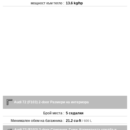
мощност към тегло :
13.6 kg/hp
Audi 72 (F103) 2-door Размери на интериора
Брой места :
5 седалки
Минимален обем на багажника :
21.2 cu-ft
/ 600 L
Audi 72 (F103) 2-door Спирачки, Гуми, Кормилната уредба и