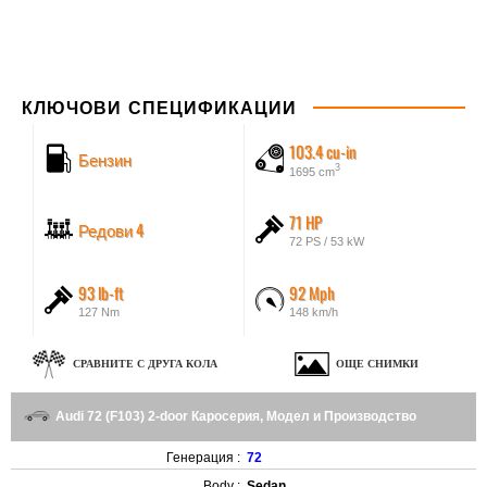
КЛЮЧОВИ СПЕЦИФИКАЦИИ
103.4 cu-in
Бензин
3
1695 cm
71 HP
Редови 4
72 PS / 53 kW
93 lb-ft
92 Mph
127 Nm
148 km/h
СРАВНИТЕ С ДРУГА КОЛА
ОЩЕ СНИМКИ
Audi 72 (F103) 2-door Каросерия, Модел и Производство
Генерация :
72
Body :
Sedan