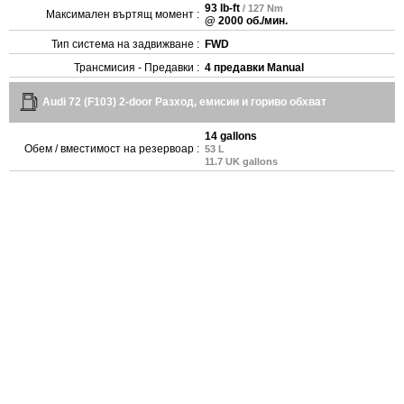
93 lb-ft
/ 127 Nm
Максимален въртящ момент :
@ 2000 об./мин.
Тип система на задвижване :
FWD
Трансмисия - Предавки :
4 предавки Manual
Audi 72 (F103) 2-door Разход, емисии и гориво обхват
14 gallons
Обем / вместимост на резервоар :
53 L
11.7 UK gallons