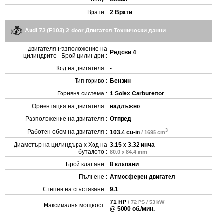
Врати :
2 Врати
Audi 72 (F103) 2-door Двигател Технически данни
Двигателя Разположение на
Редови 4
цилиндрите - Брой цилиндри :
Код на двигателя :
-
Тип гориво :
Бензин
Горивна система :
1 Solex Carburettor
Ориентация на двигателя :
надлъжно
Разположение на двигателя :
Отпред
3
Работен обем на двигателя :
103.4 cu-in
/ 1695 cm
Диаметър на цилиндъра x Ход на
3.15 x 3.32 инча
буталото :
80.0 x 84.4 mm
Брой клапани :
8 клапани
Пълнене :
Атмосферен двигател
Степен на сгъстяване :
9.1
71 HP
/ 72 PS / 53 kW
Максимална мощност :
@ 5000 об./мин.