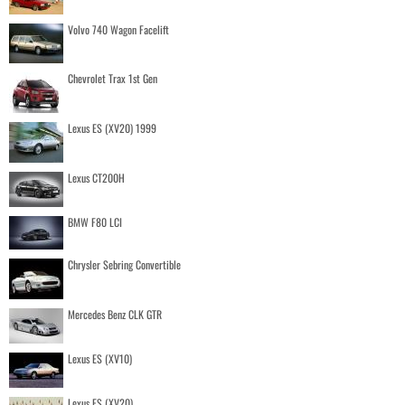
Volvo 740 Wagon Facelift
Chevrolet Trax 1st Gen
Lexus ES (XV20) 1999
Lexus CT200H
BMW F80 LCI
Chrysler Sebring Convertible
Mercedes Benz CLK GTR
Lexus ES (XV10)
Lexus ES (XV20)