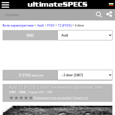
Коли характеристики
>
Audi
>
F103
>
72 (F103)
> 2-door
MAKE
72 (F103) версии
Audi 72 (F103) 2-door
Технически характеристики
(1967 - 1968)
- Години 1967, 1968
★★★★★
★★★★★
Притежавате този автомобил? Оценете го!