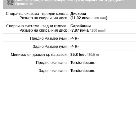
Окачване
Спирачна система - предни колела
Дискови
- Размер на спирачния диск :
(
11.02 инча
)
/ 280 mm
Спирачна система - задни колела -
Барабанни
Размер на спирачния диск :
(
7.87 инча
)
/ 200 mm
Предно Размер гуми :
-/- R-
Задно Размер гуми :
-/- R-
Минимален диаметър на завой :
35.8 feet
/ 10.9 m
Предно окачване :
Torsion beam.
Задно окачване :
Torsion beam.